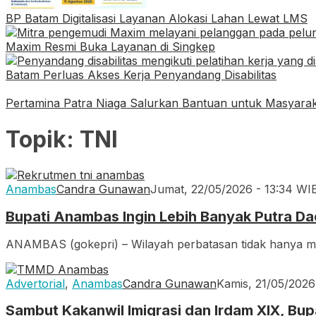
BP Batam Digitalisasi Layanan Alokasi Lahan Lewat LMS
Maxim Resmi Buka Layanan di Singkep
Batam Perluas Akses Kerja Penyandang Disabilitas
Pertamina Patra Niaga Salurkan Bantuan untuk Masyarak
Topik:
TNI
Anambas
Candra Gunawan
Jumat, 22/05/2026 - 13:34 WI
Bupati Anambas Ingin Lebih Banyak Putra Da
ANAMBAS (gokepri) – Wilayah perbatasan tidak hanya m
Advertorial
,
Anambas
Candra Gunawan
Kamis, 21/05/2026
Sambut Kakanwil Imigrasi dan Irdam XIX, B