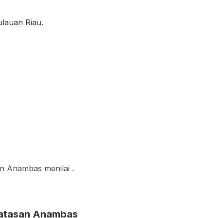
an Anambas menilai
.
rbatasan Anambas