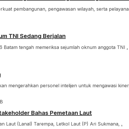
erkuat pembangunan, pengawasan wilayah, serta pelayana
m TNI Sedang Berjalan
/16 Batam tengah memeriksa sejumlah oknum anggota TNI
.
n
akan mengerahkan personel intelijen untuk mengawasi kine
IB
 Stakeholder Bahas Pemetaan Laut
Laut (Lanal) Tarempa, Letkol Laut (P) Ari Sukmana,
.