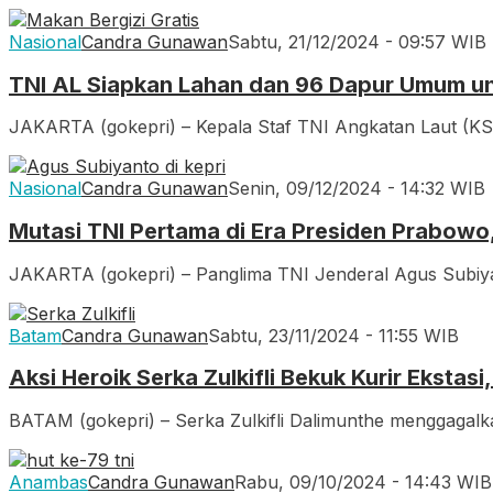
Nasional
Candra Gunawan
Sabtu, 21/12/2024 - 09:57 WIB
TNI AL Siapkan Lahan dan 96 Dapur Umum un
JAKARTA (gokepri) – Kepala Staf TNI Angkatan Laut 
Nasional
Candra Gunawan
Senin, 09/12/2024 - 14:32 WIB
Mutasi TNI Pertama di Era Presiden Prabowo,
JAKARTA (gokepri) – Panglima TNI Jenderal Agus Subiya
Batam
Candra Gunawan
Sabtu, 23/11/2024 - 11:55 WIB
Aksi Heroik Serka Zulkifli Bekuk Kurir Ekstas
BATAM (gokepri) – Serka Zulkifli Dalimunthe menggagal
Anambas
Candra Gunawan
Rabu, 09/10/2024 - 14:43 WIB