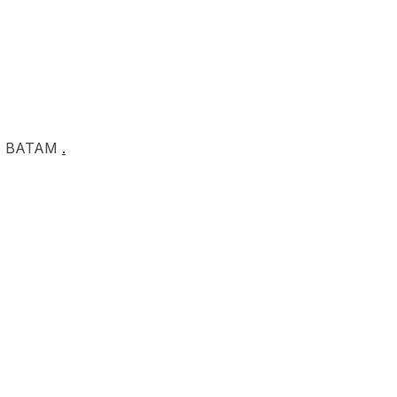
at. BATAM
.