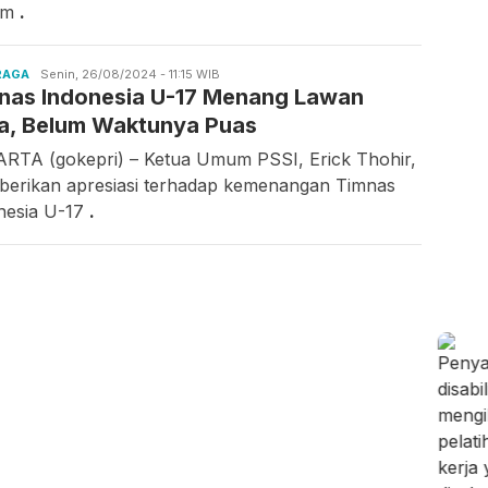
um
.
RAGA
Candra
Senin, 26/08/2024 - 11:15 WIB
nas Indonesia U-17 Menang Lawan
Gunawan
ia, Belum Waktunya Puas
RTA (gokepri) – Ketua Umum PSSI, Erick Thohir,
erikan apresiasi terhadap kemenangan Timnas
nesia U-17
.
u,
Selasa,
Selasa,
/08/2026 -
04/08/2026 -
04/08/2026 -
:02 WIB
15:38 WIB
14:57 WIB
 Batam
Drainase
Empat Kali
nahi
Tersumbat,
Beraksi,