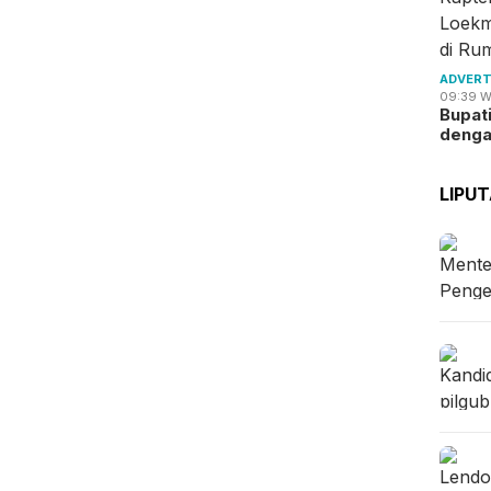
ADVERT
09:39 W
Bupat
deng
LIPU