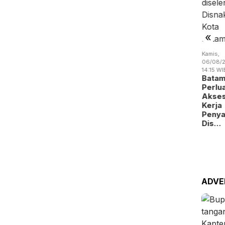
okasi
BMSDA
Pencuri
emanfaatan
Batam
Kabel
uan…
Perluas …
Jembat…
«
Kamis,
06/08/2
14:15 WI
Bata
Perlu
Kamis,
Akse
06/08/2026 -
Kerja
19:09 WIB
Peny
BP Batam
Dis…
Digitalisasi
Layanan
Alokasi
La…
ADVE