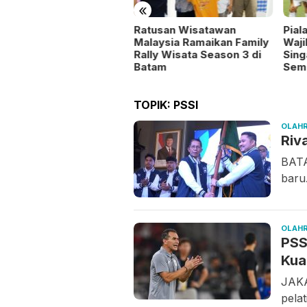
«
Ratusan Wisatawan
Pial
Malaysia Ramaikan Family
Waj
Rally Wisata Season 3 di
Sing
Batam
Semi
TOPIK:
PSSI
OLAH
Riv
BATA
baru.
OLAH
PSS
Kual
JAKA
pela