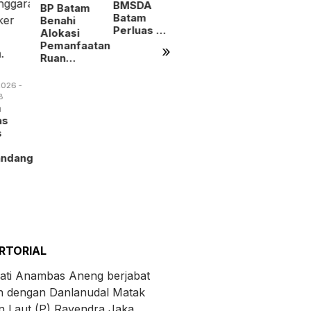
BMSDA
Pencuri
Layanan
BP Batam
Batam
Kabel
Alokasi
Benahi
Perluas …
Jembat…
La…
Alokasi
Pemanfaatan
»
Ruan…
026 -
B
m
as
s
andang
RTORIAL