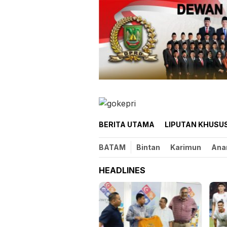
Loncat
ke
konten
BERITA UTAMA
LIPUTAN KHUSU
BATAM
Bintan
Karimun
Ana
HEADLINES
mbut HUT ke-81 RI,
and Mercure Batam
ntre Hadirkan Promo
lavours of Nusantara”