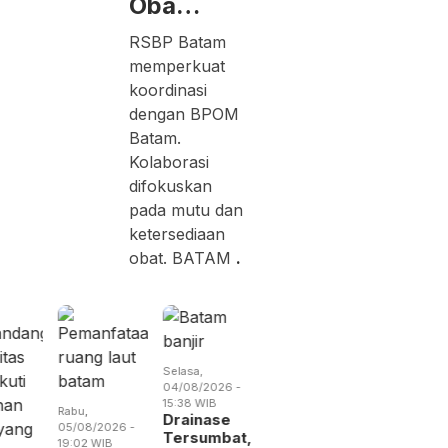
Oba…
RSBP Batam
memperkuat
koordinasi
dengan BPOM
Batam.
Kolaborasi
difokuskan
pada mutu dan
ketersediaan
obat. BATAM
.
Selasa,
Selasa,
Kamis,
04/08/2026 -
04/08/2026 -
06/08/2026 
15:38 WIB
14:57 WIB
19:09 WIB
Rabu,
Drainase
Empat Kali
BP Batam
05/08/2026 -
Tersumbat,
Beraksi,
Digitalisa
19:02 WIB