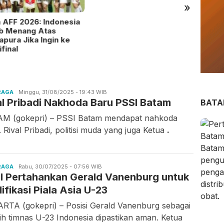
»
a AFF 2026: Indonesia
Prabo
ib Menang Atas
Perce
apura Jika Ingin ke
Mekk
final
RAGA
Candra
Minggu, 31/08/2025 - 19:43 WIB
al Pribadi Nakhoda Baru PSSI Batam
Gunawan
BAT
M (gokepri) – PSSI Batam mendapat nahkoda
 Rival Pribadi, politisi muda yang juga Ketua
.
RAGA
Candra
Rabu, 30/07/2025 - 07:56 WIB
I Pertahankan Gerald Vanenburg untuk
Gunawan
ifikasi Piala Asia U-23
RTA (gokepri) – Posisi Gerald Vanenburg sebagai
tih timnas U-23 Indonesia dipastikan aman. Ketua