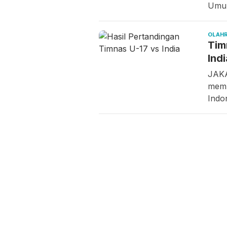
Um
OLAH
Tim
Ind
JAKA
memb
Indo
Kamis,
Kamis,
Rab
06/08/2026 -
06/08/2026 -
05
19:09 WIB
14:15 WIB
19
BP Batam
Batam
BP
Digitalisasi
Perluas
Be