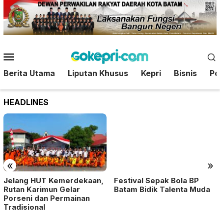
Loncat
ke
konten
Menu
Mobile
Berita Utama
Liputan Khusus
Kepri
Bisnis
Pol
HEADLINES
«
»
Festival Sepak Bola BP
Jelang HUT Kemerdekaan,
Batam Bidik Talenta Muda
Rutan Karimun Gelar
Porseni dan Permainan
Tradisional