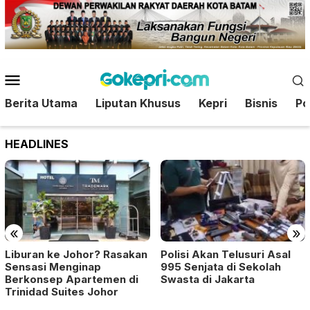
Loncat
ke
konten
Menu
Mobile
Berita Utama
Liputan Khusus
Kepri
Bisnis
Pol
HEADLINES
«
»
Liburan ke Johor? Rasakan
Polisi Akan Telusuri Asal
Sensasi Menginap
995 Senjata di Sekolah
Berkonsep Apartemen di
Swasta di Jakarta
Trinidad Suites Johor