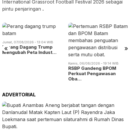
International Grassroot Football Festival 2026 sebagai
pintu penjaringan
.
Jumat, 07/08/2026 - 13:04 WIB
Perang Dagang Trump
«
»
Mengubah Peta Indust…
Kamis, 06/08/2026 - 19:14 WIB
RSBP Gandeng BPOM
Perkuat Pengawasan
Oba…
ADVERTORIAL