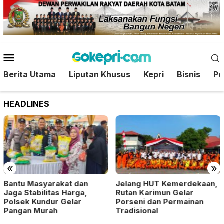
Loncat
ke
konten
Menu
Mobile
Berita Utama
Liputan Khusus
Kepri
Bisnis
Pol
HEADLINES
«
»
Bantu Masyarakat dan
Jelang HUT Kemerdekaan,
Jaga Stabilitas Harga,
Rutan Karimun Gelar
Polsek Kundur Gelar
Porseni dan Permainan
Pangan Murah
Tradisional