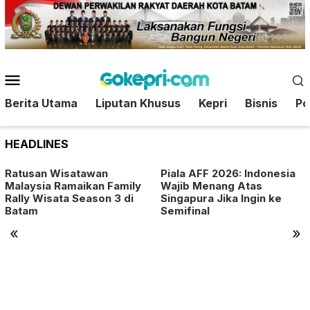
Loncat
ke
konten
Menu
Mobile
Berita Utama
Liputan Khusus
Kepri
Bisnis
Pol
HEADLINES
Ratusan Wisatawan
Piala AFF 2026: Indonesia
Malaysia Ramaikan Family
Wajib Menang Atas
Rally Wisata Season 3 di
Singapura Jika Ingin ke
Batam
Semifinal
«
»