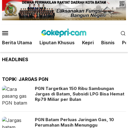
Loncat
ke
konten
Menu
Mobile
Berita Utama
Liputan Khusus
Kepri
Bisnis
Pol
HEADLINES
TOPIK:
JARGAS PGN
PGN Targetkan 150 Ribu Sambungan
Jargas di Batam, Subsidi LPG Bisa Hemat
Rp79 Miliar per Bulan
PGN Batam Perluas Jaringan Gas, 10
Perumahan Masih Menunggu