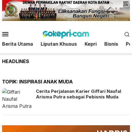
Loncat
ke
konten
Menu
Mobile
Berita Utama
Liputan Khusus
Kepri
Bisnis
Pol
HEADLINES
TOPIK:
INSPIRASI ANAK MUDA
Cerita Perjalanan Karier Giffari Naufal
Arisma Putra sebagai Pebisnis Muda