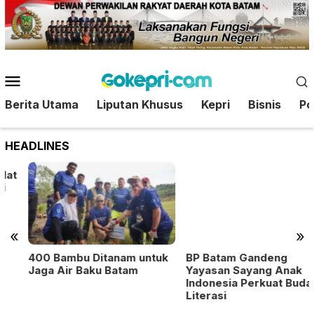
Loncat
ke
konten
Menu
Mobile
Berita Utama
Liputan Khusus
Kepri
Bisnis
Pol
HEADLINES
«
»
400 Bambu Ditanam untuk
BP Batam Gandeng
Jaga Air Baku Batam
Yayasan Sayang Anak
Indonesia Perkuat Budaya
Literasi