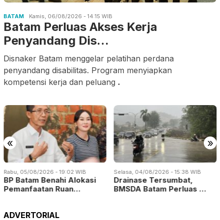
BATAM
Kamis, 06/08/2026 - 14:15 WIB
Batam Perluas Akses Kerja
Penyandang Dis…
Disnaker Batam menggelar pelatihan perdana
penyandang disabilitas. Program menyiapkan
kompetensi kerja dan peluang
.
«
»
Selasa, 04/08/2026 - 15:38 WIB
Selasa, 04/08/2026 - 14:57 WIB
Drainase Tersumbat,
Empat Kali Beraksi, Pencuri
BMSDA Batam Perluas …
Kabel Jembat…
ADVERTORIAL