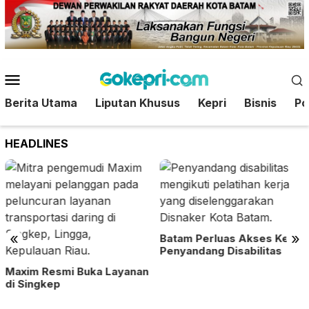
Loncat
ke
konten
Menu
Mobile
Berita Utama
Liputan Khusus
Kepri
Bisnis
Pol
HEADLINES
«
»
Batam Perluas Akses Kerja
Penyandang Disabilitas
Pertamina Patra Niaga
Salurkan Bantuan untuk
Masyarakat Terdampak
Bencana Banjir di Sumatera
Barat