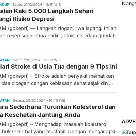
HIDUP
Candra
Sabtu, 21/12/2024 - 18:51 WIB
jalan Kaki 5.000 Langkah Sehari
Gunawan
angi Risiko Depresi
M (gokepri) — Langkah ringan, jiwa lapang. Inilah
ah resep sederhana hadir untuk meredam gundah
HATAN
Candra
Senin, 11/11/2024 - 10:39 WIB
dari Stroke di Usia Tua dengan 9 Tips Ini
Gunawan
M (gokepri) – Stroke adalah penyakit mematikan
 bisa dicegah dengan kebiasaan sehat sejak dini.
.
HATAN
Candra
Selasa, 29/10/2024 - 10:43 WIB
ara Sederhana Turunkan Kolesterol dan
Gunawan
a Kesehatan Jantung Anda
ADVE
M (gokepri) – Menghadapi masalah kolesterol
gi bukanlah hal yang mustahil. Dengan mengadopsi