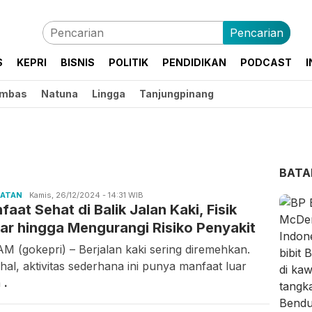
Pencarian
S
KEPRI
BISNIS
POLITIK
PENDIDIKAN
PODCAST
I
mbas
Natuna
Lingga
Tanjungpinang
BAT
HATAN
Candra
Kamis, 26/12/2024 - 14:31 WIB
aat Sehat di Balik Jalan Kaki, Fisik
Gunawan
ar hingga Mengurangi Risiko Penyakit
M (gokepri) – Berjalan kaki sering diremehkan.
hal, aktivitas sederhana ini punya manfaat luar
a
.