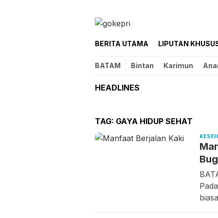
Loncat
ke
konten
BERITA UTAMA
LIPUTAN KHUSU
BATAM
Bintan
Karimun
Ana
HEADLINES
TAG:
GAYA HIDUP SEHAT
KESE
Manf
Bug
BATA
Pada
bias