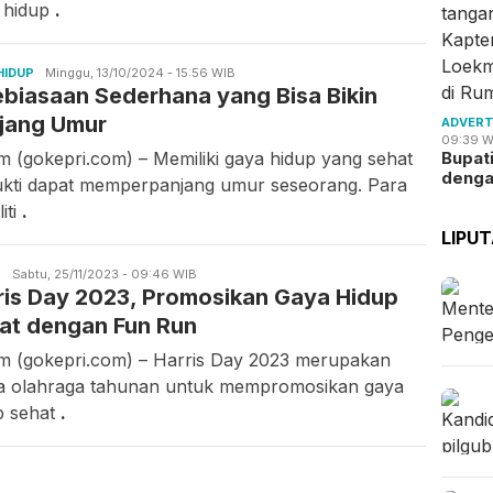
 hidup
.
HIDUP
Asrul
Minggu, 13/10/2024 - 15:56 WIB
ebiasaan Sederhana yang Bisa Bikin
Rahmawati
jang Umur
ADVERT
09:39 W
m (gokepri.com) – Memiliki gaya hidup yang sehat
Bupat
deng
ukti dapat memperpanjang umur seseorang. Para
iti
.
LIPU
S
Asrul
Sabtu, 25/11/2023 - 09:46 WIB
ris Day 2023, Promosikan Gaya Hidup
Rahmawati
at dengan Fun Run
m (gokepri.com) – Harris Day 2023 merupakan
a olahraga tahunan untuk mempromosikan gaya
p sehat
.