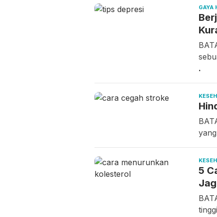
GAYA 
Ber
Kur
BATA
sebu
.
KESE
Hin
BATA
yang
KESE
5 C
Jag
BATA
ting