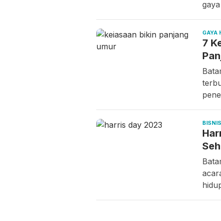
gaya
GAYA 
7 K
Pan
Bata
terb
penel
BISNI
Har
Seh
Bata
acar
hidu