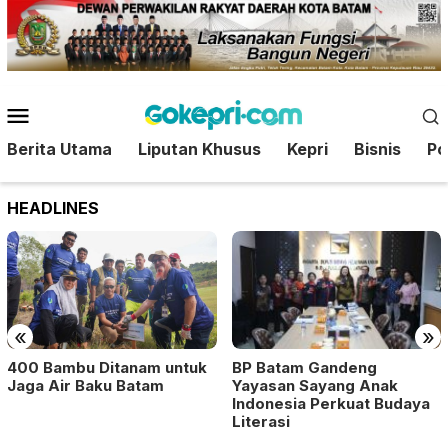
Loncat
ke
konten
Menu
Mobile
Berita Utama
Liputan Khusus
Kepri
Bisnis
Pol
HEADLINES
«
»
400 Bambu Ditanam untuk
BP Batam Gandeng
Jaga Air Baku Batam
Yayasan Sayang Anak
Indonesia Perkuat Budaya
Literasi