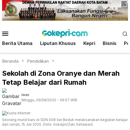
Loncat
ke
konten
Menu
Mobile
Berita Utama
Liputan Khusus
Kepri
Bisnis
Pol
Beranda
Pendidikan
Sekolah di Zona Oranye dan Merah
Tetap Belajar dari Rumah
Iwan
Minggu, 09/08/2020 - 06:57 WIB
Seorang murid baru di SDN 008 Sei Beduk melaksanakan kegiatan belajar
dari rumah, 15 Juli 2020. (foto: Gokepri/Zaki Setiawan)