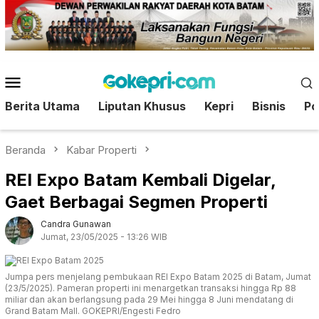
Loncat
ke
konten
Menu
Mobile
Berita Utama
Liputan Khusus
Kepri
Bisnis
Pol
Beranda
Kabar Properti
REI Expo Batam Kembali Digelar,
Gaet Berbagai Segmen Properti
Candra Gunawan
Jumat, 23/05/2025 - 13:26 WIB
Jumpa pers menjelang pembukaan REI Expo Batam 2025 di Batam, Jumat
(23/5/2025). Pameran properti ini menargetkan transaksi hingga Rp 88
miliar dan akan berlangsung pada 29 Mei hingga 8 Juni mendatang di
Grand Batam Mall. GOKEPRI/Engesti Fedro