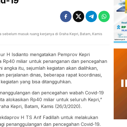
d-19
ya sebelum masuk ruang kerjanya di Graha Kepri, Batam, Kamis
nur H Isdianto mengatakan Pemprov Kepri
a Rp40 miliar untuk penanganan dan pencegahan
angka itu, sejumlah kegiatan akan dialihkan,
 perjalanan dinas, beberapa rapat koordinasi,
 kegiatan yang bisa ditangguhkan.
nanggulangan dan pencegahan wabah Covid-19
ita alokasikan Rp40 miliar untuk seluruh Kepri,”
Graha Kepri, Batam, Kamis (26/3/2020).
ekdaprov H TS Arif Fadillah untuk melakukan
bagi penanggulangan dan pencegahan Covid-19.