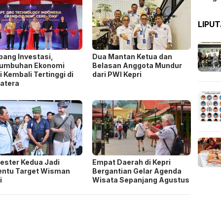
LIPU
pang Investasi,
Dua Mantan Ketua dan
tumbuhan Ekonomi
Belasan Anggota Mundur
i Kembali Tertinggi di
dari PWI Kepri
atera
ster Kedua Jadi
Empat Daerah di Kepri
entu Target Wisman
Bergantian Gelar Agenda
i
Wisata Sepanjang Agustus