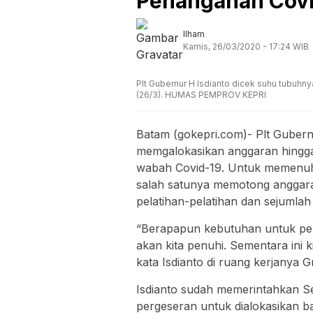
Penanganan Covi
Ilham
Kamis, 26/03/2020 - 17:24 WIB
Plt Gubernur H Isdianto dicek suhu tubuhn
(26/3). HUMAS PEMPROV KEPRI
Batam (gokepri.com)- Plt Guber
memgalokasikan anggaran hingg
wabah Covid-19. Untuk memenuhi 
salah satunya memotong anggaran
pelatihan-pelatihan dan sejumlah
“Berapapun kebutuhan untuk pe
akan kita penuhi. Sementara ini k
kata Isdianto di ruang kerjanya 
Isdianto sudah memerintahkan S
pergeseran untuk dialokasikan 