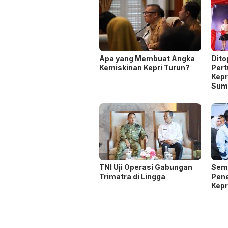
Apa yang Membuat Angka
Dito
Kemiskinan Kepri Turun?
Per
Kepr
Sum
TNI Uji Operasi Gabungan
Seme
Trimatra di Lingga
Pen
Kepr