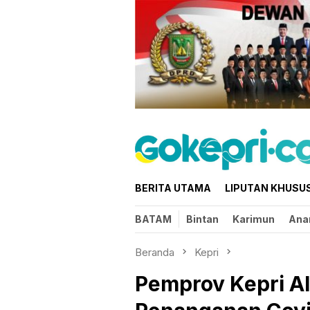
Loncat
ke
konten
BERITA UTAMA
LIPUTAN KHUSU
BATAM
Bintan
Karimun
Ana
Beranda
Kepri
Pemprov Kepri A