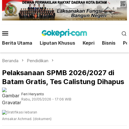
Loncat
ke
konten
Menu
Mobile
Berita Utama
Liputan Khusus
Kepri
Bisnis
Pol
Beranda
Pendidikan
Pelaksanaan SPMB 2026/2027 di
Batam Gratis, Tes Calistung Dihapus
Feri Heryanto
Rabu, 20/05/2026 - 17:06 WIB
Amsakar Achmad. (dokumen)