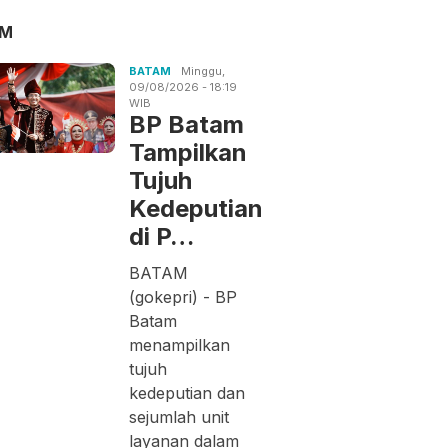
AM
BATAM
Minggu,
09/08/2026 - 18:19
WIB
BP Batam
Tampilkan
Tujuh
Kedeputian
di P…
BATAM
(gokepri) - BP
Batam
menampilkan
tujuh
kedeputian dan
sejumlah unit
layanan dalam