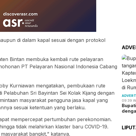
maupun di dalam kapal sesuai dengan protokol
ADVE
ten Bintan membuka kembali rute pelayaran
ermohonan PT Pelayaran Nasional Indonesia Cabang
 Roby Kurniawan mengatakan, pembukaan rute
di Pelabuhan Sri Bayintan Sei Kolak Kijang dengan
ADVERT
rmintaan masyarakat pengguna jasa kapal yang
09:39 W
Bupat
annya sesuai ketentuan yang berlaku.
deng
 dapat mempercepat pertumbuhan perekonomian.
hingga tidak melahirkan klaster baru COVID-19.
LIPU
 masyarakat bangkit,” katanya.