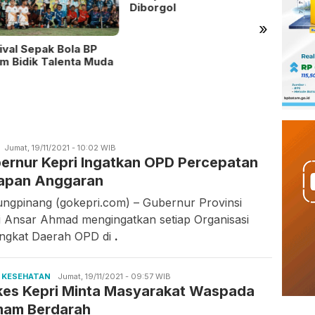
Diborgol
»
ival Sepak Bola BP
Ratus
m Bidik Talenta Muda
Sekola
Penjel
Candra
Jumat, 19/11/2021 - 10:02 WIB
ernur Kepri Ingatkan OPD Percepatan
Gunawan
apan Anggaran
ungpinang (gokepri.com) – Gubernur Provinsi
i Ansar Ahmad mengingatkan setiap Organisasi
ngkat Daerah OPD di
.
,
KESEHATAN
Candra
Jumat, 19/11/2021 - 09:57 WIB
kes Kepri Minta Masyarakat Waspada
Gunawan
am Berdarah