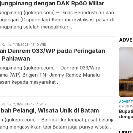
jungpinang dengan DAK Rp60 Miliar
ungpinang (gokepri.com) – Dinas Perindustrian dan
agangan (Disperindag) Kepri merevitalisasi pasar di
ungpinang setelah mengalihkan
.
ADVE
Candra
Kamis, 11/11/2021 - 13:10 WIB
an Danrem 033/WP pada Peringatan
Gunawan
i Pahlawan
ungpinang (gokepri.com) – Danrem 033/Wira
ama (WP) Brigjen TNI Jimmy Ramoz Manalu
esan kepada masyarakat
.
ADVERT
Candra
Kamis, 11/11/2021 - 12:51 WIB
09:39 W
bah Pelangi, Wisata Unik di Batam
Gunawan
Bupat
deng
m (gokepri.com) – Berlibur ke tempat pusat belanja
ng mengasyikkan tapi Batam juga punya wisata
.
LIPU