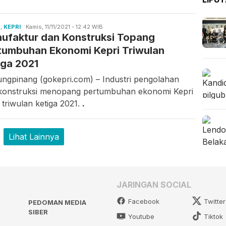
S
,
KEPRI
Candra
Kamis, 11/11/2021 - 12:42 WIB
ufaktur dan Konstruksi Topang
Gunawan
tumbuhan Ekonomi Kepri Triwulan
iga 2021
ungpinang (gokepri.com) – Industri pengolahan
konstruksi menopang pertumbuhan ekonomi Kepri
 triwulan ketiga 2021.
.
Lihat Lainnya
JARINGAN SOCIAL
Facebook
Twitter
PEDOMAN MEDIA
SIBER
Youtube
Tiktok