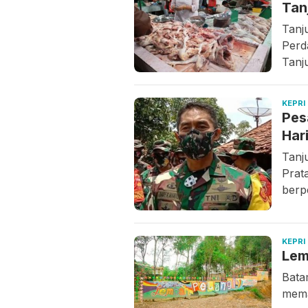
Tan
Tanj
Perd
Tanj
KEPRI
Pes
Har
Tanj
Prat
berp
KEPRI
Lem
Bata
mema