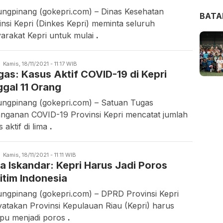
ungpinang (gokepri.com) – Dinas Kesehatan
BAT
insi Kepri (Dinkes Kepri) meminta seluruh
arakat Kepri untuk mulai
.
Candra
Kamis, 18/11/2021 - 11:17 WIB
gas: Kasus Aktif COVID-19 di Kepri
Gunawan
ggal 11 Orang
ungpinang (gokepri.com) – Satuan Tugas
nganan COVID-19 Provinsi Kepri mencatat jumlah
 aktif di lima
.
Candra
Kamis, 18/11/2021 - 11:11 WIB
a Iskandar: Kepri Harus Jadi Poros
Gunawan
itim Indonesia
ungpinang (gokepri.com) – DPRD Provinsi Kepri
atakan Provinsi Kepulauan Riau (Kepri) harus
u menjadi poros
.