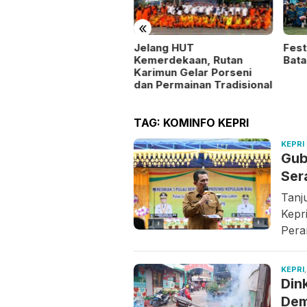
«
Fest
ntu Masyarakat dan
Jelang HUT
Bata
a Stabilitas Harga,
Kemerdekaan, Rutan
lsek Kundur Gelar
Karimun Gelar Porseni
ngan Murah
dan Permainan Tradisional
TAG:
KOMINFO KEPRI
KEPRI
Gub
Ser
Tanj
Kepr
Pera
KEPRI
Din
Dem