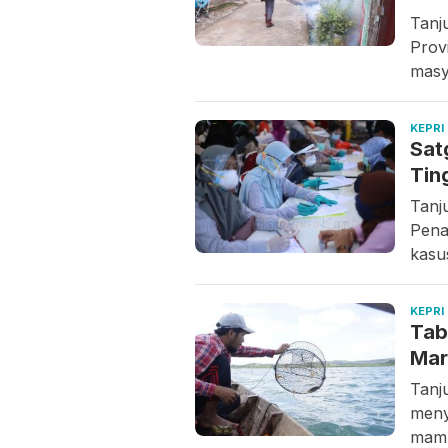
Tanj
Prov
masy
KEPRI
Sat
Tin
Tanj
Pena
kasus
KEPRI
Tab
Mar
Tanj
meny
mamp