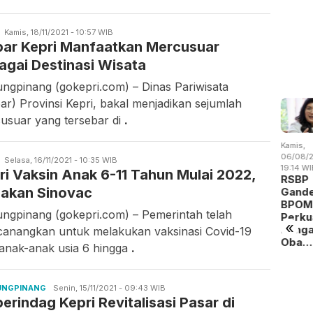
Candra
Kamis, 18/11/2021 - 10:57 WIB
par Kepri Manfaatkan Mercusuar
Gunawan
agai Destinasi Wisata
ungpinang (gokepri.com) – Dinas Pariwisata
par) Provinsi Kepri, bakal menjadikan sejumlah
usuar yang tersebar di
.
is,
Kamis,
Rabu,
Kamis,
/08/2026 -
06/08/2026 -
05/08/2026 -
06/08/2
Candra
Selasa, 16/11/2021 - 10:35 WIB
:09 WIB
14:15 WIB
19:02 WIB
19:14 WI
ri Vaksin Anak 6-11 Tahun Mulai 2022,
Gunawan
Jumat,
 Batam
Batam
BP Batam
RSBP
07/08/2026 -
akan Sinovac
gitalisasi
Perluas
Benahi
Gand
13:04 WIB
yanan
Akses
Alokasi
BPOM
Perang
ungpinang (gokepri.com) – Pemerintah telah
okasi
Kerja
Pemanfaatan
Perku
Dagang
«
a…
Penyandang
Ruan…
Peng
anangkan untuk melakukan vaksinasi Covid-19
Trump
Dis…
Oba…
 anak-anak usia 6 hingga
.
Mengubah
Peta
Indust…
UNGPINANG
Candra
Senin, 15/11/2021 - 09:43 WIB
perindag Kepri Revitalisasi Pasar di
Gunawan