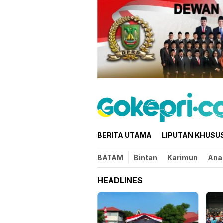
Loncat
ke
konten
BERITA UTAMA
LIPUTAN KHUSU
BATAM
Bintan
Karimun
Ana
HEADLINES