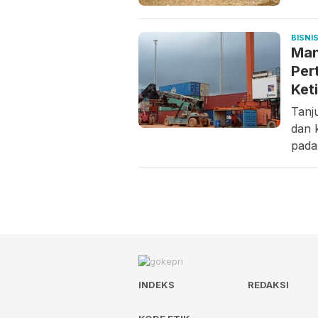
BISNI
Man
Per
Ket
Tanj
dan 
pada
INDEKS
REDAKSI