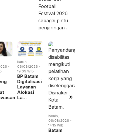
Football
Festival 2026
sebagai pintu
penjaringan
.
Kamis,
Rabu,
Jumat,
026 -
06/08/2026 -
05/08/2026 -
07/08/2026 
B
19:09 WIB
19:02 WIB
13:04 WIB
BP Batam
BP Batam
Perang
eng
Digitalisasi
Benahi
Dagang
Layanan
Alokasi
Trump
at
Alokasi
Pemanfaatan
Menguba
»
awasan
La…
Ruan…
Peta
Indust…
Kamis,
06/08/2026 -
14:15 WIB
Batam