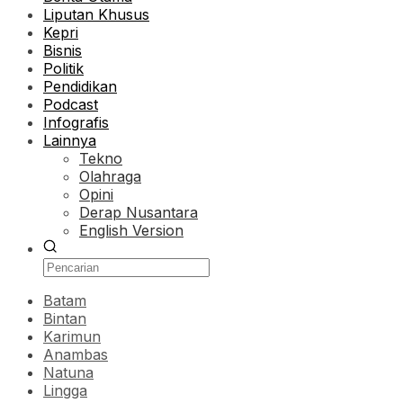
Liputan Khusus
Kepri
Bisnis
Politik
Pendidikan
Podcast
Infografis
Lainnya
Tekno
Olahraga
Opini
Derap Nusantara
English Version
Batam
Bintan
Karimun
Anambas
Natuna
Lingga