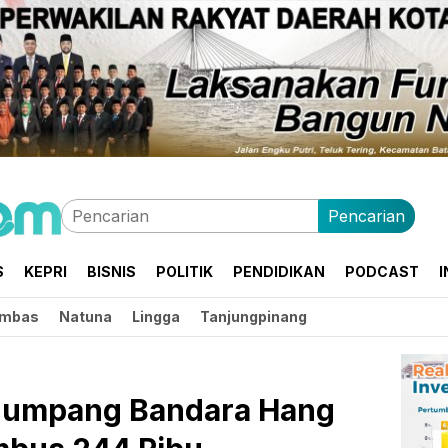
Pencarian
S
KEPRI
BISNIS
POLITIK
PENDIDIKAN
PODCAST
I
mbas
Natuna
Lingga
Tanjungpinang
enumpang Bandara Hang