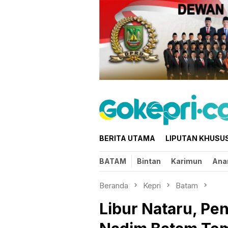
Loncat
ke
konten
BERITA UTAMA
LIPUTAN KHUSU
BATAM
Bintan
Karimun
Ana
Beranda
Kepri
Batam
Libur Nataru, P