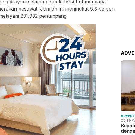
ng dilayani selama periode tersebut mencapai
erakan pesawat. Jumlah ini meningkat 5,3 persen
melayani 231.932 penumpang.
ADVE
ADVERT
09:39 W
Bupat
deng