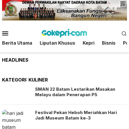
Loncat
ke
konten
Menu
Mobile
Berita Utama
Liputan Khusus
Kepri
Bisnis
Pol
HEADLINES
KATEGORI:
KULINER
SMAN 22 Batam Lestarikan Masakan
Melayu dalam Penerapan P5
Festival Pekan Heboh Meriahkan Hari
Jadi Museum Batam ke-3