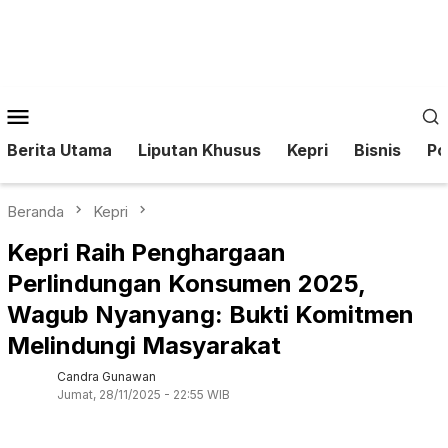
Loncat
ke
konten
Menu
Mobile
Berita Utama
Liputan Khusus
Kepri
Bisnis
Pol
Beranda
Kepri
Kepri Raih Penghargaan
Perlindungan Konsumen 2025,
Wagub Nyanyang: Bukti Komitmen
Melindungi Masyarakat
Candra Gunawan
Jumat, 28/11/2025 - 22:55 WIB