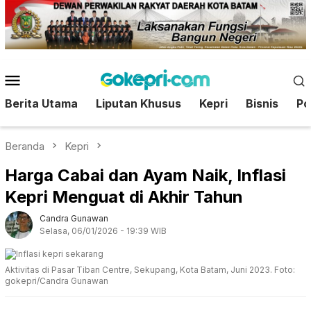
Loncat
ke
konten
Menu
Mobile
Berita Utama
Liputan Khusus
Kepri
Bisnis
Pol
Beranda
Kepri
Harga Cabai dan Ayam Naik, Inflasi
Kepri Menguat di Akhir Tahun
Candra Gunawan
Selasa, 06/01/2026 - 19:39 WIB
Aktivitas di Pasar Tiban Centre, Sekupang, Kota Batam, Juni 2023. Foto:
gokepri/Candra Gunawan