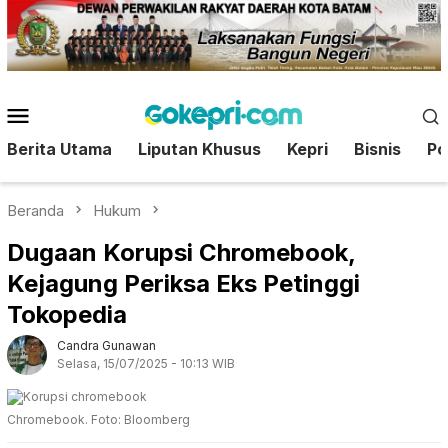
Loncat
ke
konten
Menu
Mobile
Berita Utama
Liputan Khusus
Kepri
Bisnis
Pol
Beranda
Hukum
Dugaan Korupsi Chromebook,
Kejagung Periksa Eks Petinggi
Tokopedia
Candra Gunawan
Selasa, 15/07/2025 - 10:13 WIB
Chromebook. Foto: Bloomberg