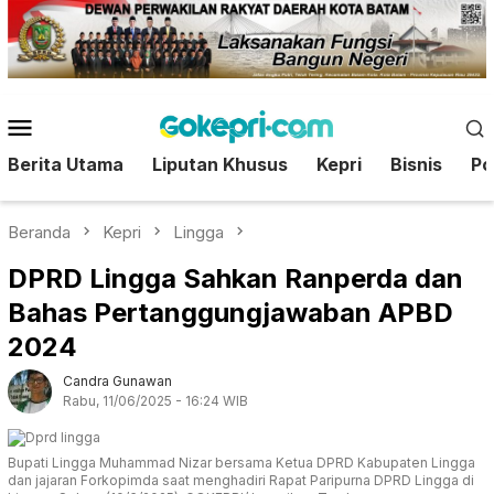
Loncat
ke
konten
Menu
Mobile
Berita Utama
Liputan Khusus
Kepri
Bisnis
Pol
Beranda
Kepri
Lingga
DPRD Lingga Sahkan Ranperda dan
Bahas Pertanggungjawaban APBD
2024
Candra Gunawan
Rabu, 11/06/2025 - 16:24 WIB
Bupati Lingga Muhammad Nizar bersama Ketua DPRD Kabupaten Lingga
dan jajaran Forkopimda saat menghadiri Rapat Paripurna DPRD Lingga di