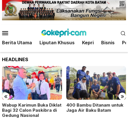
Loncat
ke
konten
Menu
Mobile
Berita Utama
Liputan Khusus
Kepri
Bisnis
Pol
HEADLINES
«
»
400 Bambu Ditanam untuk
Wabup Karimun Buka Diklat
Jaga Air Baku Batam
Bagi 32 Calon Paskibra di
Gedung Nasional