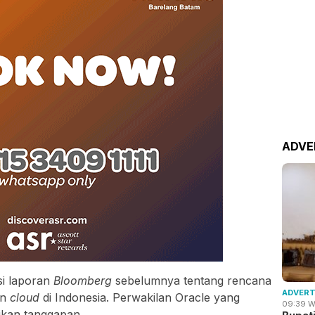
ADVE
si laporan
Bloomberg
sebelumnya tentang rencana
ADVERT
an
cloud
di Indonesia. Perwakilan Oracle yang
09:39 W
ikan tanggapan.