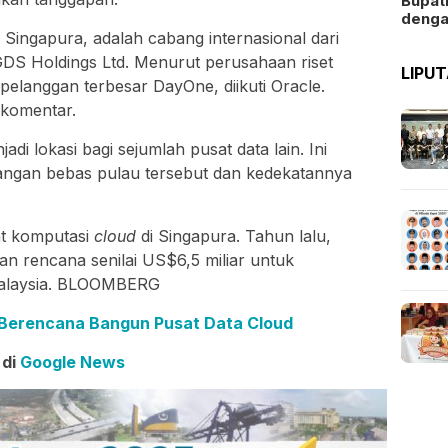
Bupat
deng
Singapura, adalah cabang internasional dari
 GDS Holdings Ltd. Menurut perusahaan riset
LIPU
pelanggan terbesar DayOne, diikuti Oracle.
komentar.
di lokasi bagi sejumlah pusat data lain. Ini
angan bebas pulau tersebut dan kedekatannya
sat komputasi
cloud
di Singapura. Tahun lalu,
n rencana senilai US$6,5 miliar untuk
Malaysia. BLOOMBERG
, Berencana Bangun Pusat Data Cloud
 di
Google News