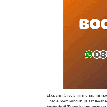
Ekspansi Oracle ini mengonfirma
Oracle membangun pusat layan
berbasis di Texas belum member