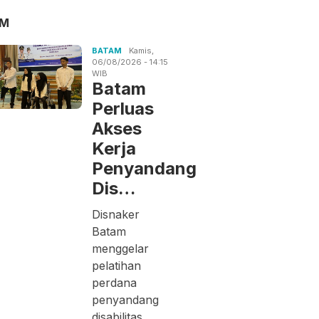
AM
BATAM
Kamis,
06/08/2026 - 14:15
WIB
Batam
Perluas
Akses
Kerja
Penyandang
Dis…
Disnaker
Batam
menggelar
pelatihan
perdana
penyandang
disabilitas.