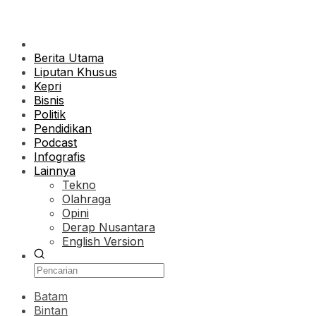
Berita Utama
Liputan Khusus
Kepri
Bisnis
Politik
Pendidikan
Podcast
Infografis
Lainnya
Tekno
Olahraga
Opini
Derap Nusantara
English Version
Batam
Bintan