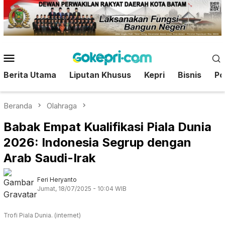
Loncat
ke
konten
Menu
Mobile
Berita Utama
Liputan Khusus
Kepri
Bisnis
Pol
Beranda
Olahraga
Babak Empat Kualifikasi Piala Dunia
2026: Indonesia Segrup dengan
Arab Saudi-Irak
Feri Heryanto
Jumat, 18/07/2025 - 10:04 WIB
Trofi Piala Dunia. (internet)