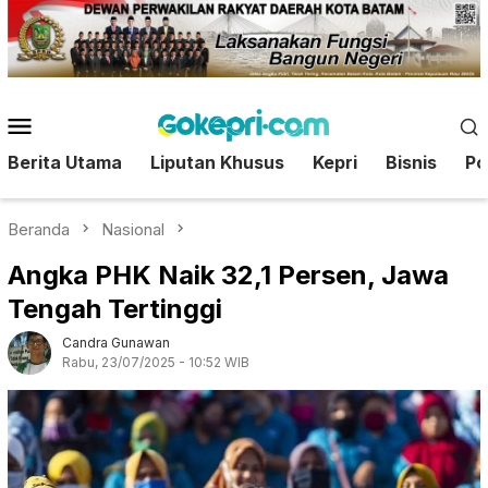
Loncat
ke
konten
Menu
Mobile
Berita Utama
Liputan Khusus
Kepri
Bisnis
Pol
Beranda
Nasional
Angka PHK Naik 32,1 Persen, Jawa
Tengah Tertinggi
Candra Gunawan
Rabu, 23/07/2025 - 10:52 WIB