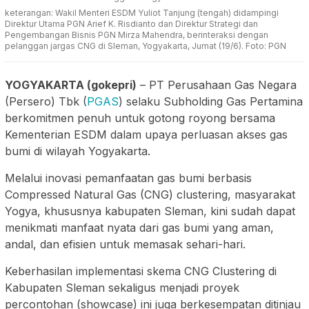
keterangan: Wakil Menteri ESDM Yuliot Tanjung (tengah) didampingi
Direktur Utama PGN Arief K. Risdianto dan Direktur Strategi dan
Pengembangan Bisnis PGN Mirza Mahendra, berinteraksi dengan
pelanggan jargas CNG di Sleman, Yogyakarta, Jumat (19/6). Foto: PGN
YOGYAKARTA (gokepri)
– PT Perusahaan Gas Negara
(Persero) Tbk (
PGAS
) selaku Subholding Gas Pertamina
berkomitmen penuh untuk gotong royong bersama
Kementerian ESDM dalam upaya perluasan akses gas
bumi di wilayah Yogyakarta.
Melalui inovasi pemanfaatan gas bumi berbasis
Compressed Natural Gas (CNG) clustering, masyarakat
Yogya, khususnya kabupaten Sleman, kini sudah dapat
menikmati manfaat nyata dari gas bumi yang aman,
andal, dan efisien untuk memasak sehari-hari.
Keberhasilan implementasi skema CNG Clustering di
Kabupaten Sleman sekaligus menjadi proyek
percontohan (showcase) ini juga berkesempatan ditinjau