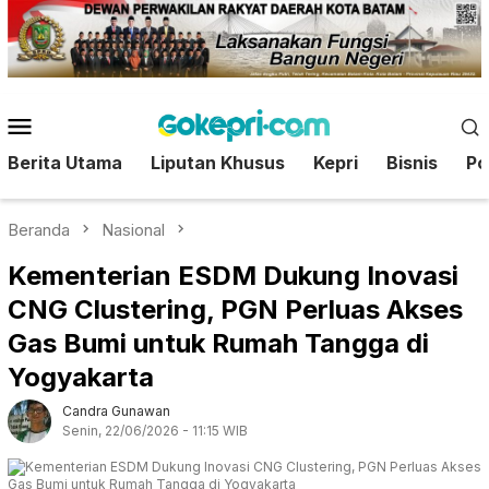
Loncat
ke
konten
Menu
Mobile
Berita Utama
Liputan Khusus
Kepri
Bisnis
Pol
Beranda
Nasional
Kementerian ESDM Dukung Inovasi
CNG Clustering, PGN Perluas Akses
Gas Bumi untuk Rumah Tangga di
Yogyakarta
Candra Gunawan
Senin, 22/06/2026 - 11:15 WIB