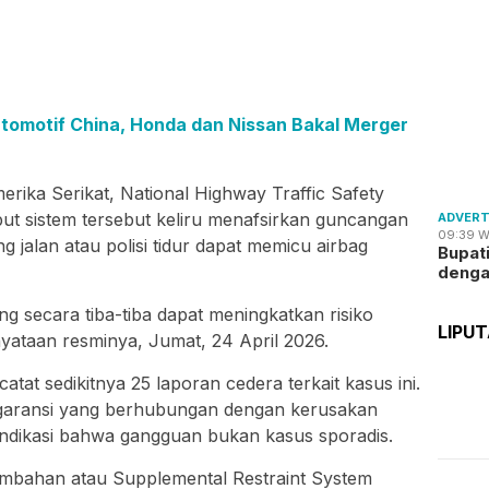
omotif China, Honda dan Nissan Bakal Merger
rika Serikat, National Highway Traffic Safety
t sistem tersebut keliru menafsirkan guncangan
ADVERT
09:39 W
 jalan atau polisi tidur dapat memicu airbag
Bupat
deng
secara tiba-tiba dapat meningkatkan risiko
LIPU
yataan resminya, Jumat, 24 April 2026.
tat sedikitnya 25 laporan cedera terkait kasus ini.
 garansi yang berhubungan dengan kerusakan
indikasi bahwa gangguan bukan kasus sporadis.
ambahan atau Supplemental Restraint System