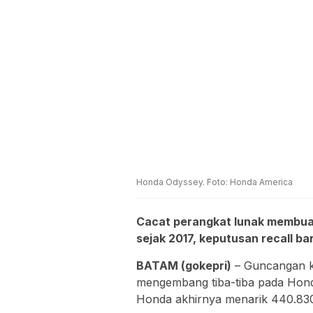
Honda Odyssey. Foto: Honda America
Cacat perangkat lunak membuat s
sejak 2017, keputusan recall ba
BATAM (gokepri)
– Guncangan ke
mengembang tiba-tiba pada Hond
Honda akhirnya menarik 440.830 u