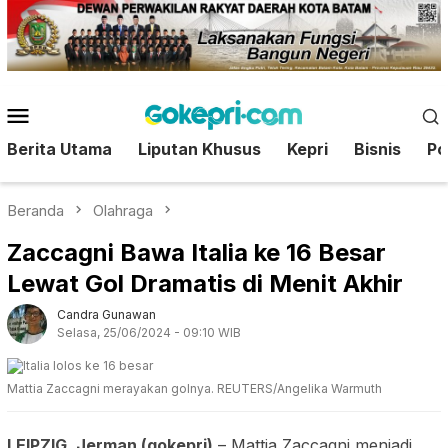
Loncat
ke
konten
Menu
Mobile
Berita Utama
Liputan Khusus
Kepri
Bisnis
Pol
Beranda
Olahraga
Zaccagni Bawa Italia ke 16 Besar
Lewat Gol Dramatis di Menit Akhir
Candra Gunawan
Selasa, 25/06/2024 - 09:10 WIB
Mattia Zaccagni merayakan golnya. REUTERS/Angelika Warmuth
LEIPZIG, Jerman (gokepri)
– Mattia Zaccagni menjadi