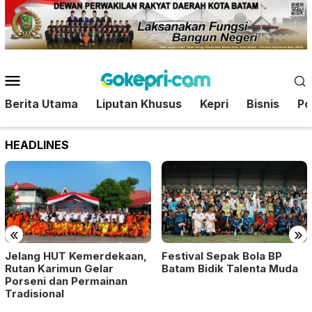
Loncat
ke
konten
Menu
Mobile
Berita Utama
Liputan Khusus
Kepri
Bisnis
Pol
HEADLINES
«
»
Festival Sepak Bola BP
Jelang HUT Kemerdekaan,
Batam Bidik Talenta Muda
Rutan Karimun Gelar
Porseni dan Permainan
Tradisional