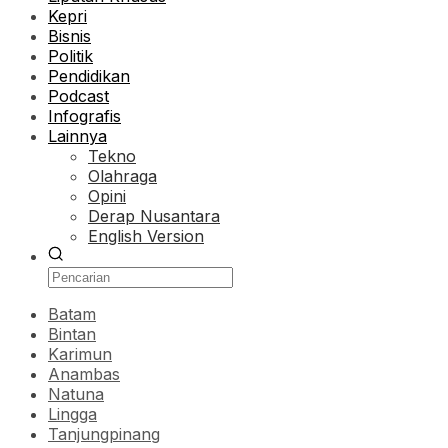
Kepri
Bisnis
Politik
Pendidikan
Podcast
Infografis
Lainnya
Tekno
Olahraga
Opini
Derap Nusantara
English Version
Batam
Bintan
Karimun
Anambas
Natuna
Lingga
Tanjungpinang