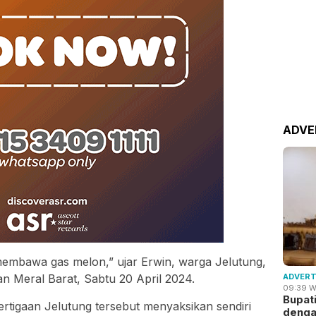
ADVE
membawa gas melon,” ujar Erwin, warga Jelutung,
 Meral Barat, Sabtu 20 April 2024.
ADVERT
09:39 W
Bupat
ertigaan Jelutung tersebut menyaksikan sendiri
deng