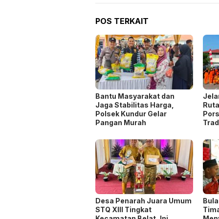
POS TERKAIT
Bantu Masyarakat dan
Jel
Jaga Stabilitas Harga,
Ruta
Polsek Kundur Gelar
Pors
Pangan Murah
Trad
Desa Penarah Juara Umum
Bula
STQ XIII Tingkat
Tima
Kecamatan Belat, Ini
Men