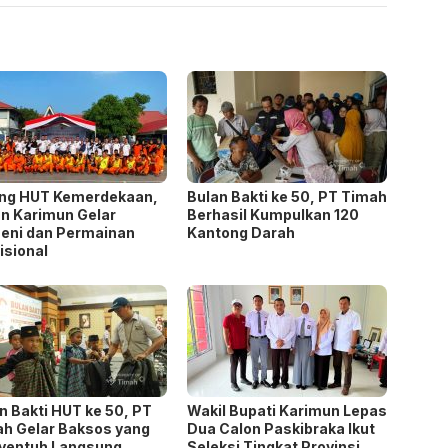
ang HUT Kemerdekaan,
Bulan Bakti ke 50, PT Timah
n Karimun Gelar
Berhasil Kumpulkan 120
eni dan Permainan
Kantong Darah
isional
n Bakti HUT ke 50, PT
Wakil Bupati Karimun Lepas
h Gelar Baksos yang
Dua Calon Paskibraka Ikut
yentuh Langsung
Seleksi Tingkat Provinsi