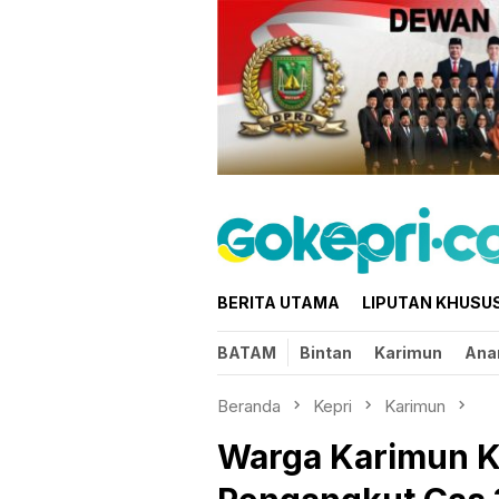
Loncat
ke
konten
BERITA UTAMA
LIPUTAN KHUSU
BATAM
Bintan
Karimun
Ana
Beranda
Kepri
Karimun
Warga Karimun Ko