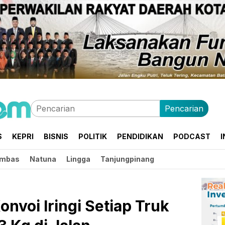
Pencarian
S
KEPRI
BISNIS
POLITIK
PENDIDIKAN
PODCAST
I
mbas
Natuna
Lingga
Tanjungpinang
nvoi Iringi Setiap Truk