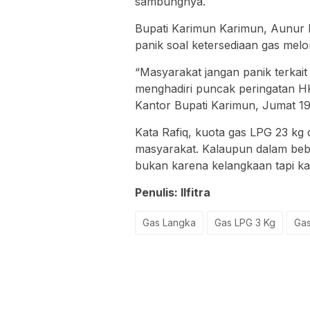
sambungnya.
Bupati Karimun Karimun, Aunur 
panik soal ketersediaan gas melo
“Masyarakat jangan panik terkait
menghadiri puncak peringatan H
Kantor Bupati Karimun, Jumat 19
Kata Rafiq, kuota gas LPG 23 k
masyarakat. Kalaupun dalam bebera
bukan karena kelangkaan tapi kare
Penulis: Ilfitra
Gas Langka
Gas LPG 3 Kg
Ga