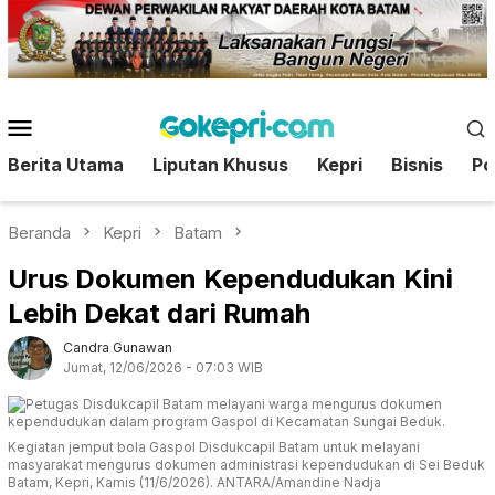
Loncat
ke
konten
Menu
Mobile
Berita Utama
Liputan Khusus
Kepri
Bisnis
Pol
Beranda
Kepri
Batam
Urus Dokumen Kependudukan Kini
Lebih Dekat dari Rumah
Candra Gunawan
Jumat, 12/06/2026 - 07:03 WIB
Kegiatan jemput bola Gaspol Disdukcapil Batam untuk melayani
masyarakat mengurus dokumen administrasi kependudukan di Sei Beduk
Batam, Kepri, Kamis (11/6/2026). ANTARA/Amandine Nadja