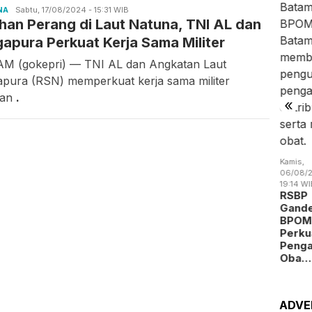
is,
Kamis,
Rabu,
NA
Candra
Sabtu, 17/08/2024 - 15:31 WIB
/08/2026 -
06/08/2026 -
05/08/2026 -
ihan Perang di Laut Natuna, TNI AL dan
Gunawan
:09 WIB
14:15 WIB
19:02 WIB
Jumat,
 Batam
Batam
BP Batam
gapura Perkuat Kerja Sama Militer
07/08/2026 -
gitalisasi
Perluas
Benahi
13:04 WIB
yanan
Akses
Alokasi
M (gokepri) — TNI AL dan Angkatan Laut
Perang
okasi
Kerja
Pemanfaatan
Dagang
apura (RSN) memperkuat kerja sama militer
a…
Penyandang
Ruan…
Trump
gan
.
Dis…
«
Mengubah
Peta
Indust…
Kamis,
06/08/2
19:14 WI
RSBP
Gand
BPOM
Perku
Peng
Oba…
ADVE