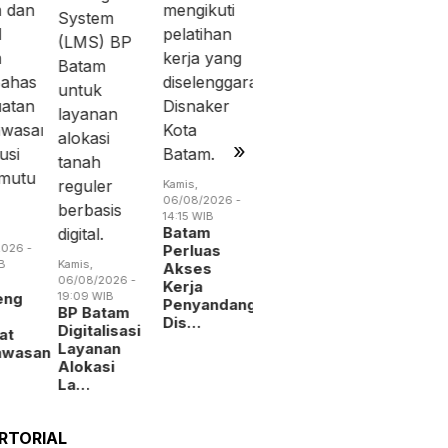
Rabu,
Jumat,
05/08/2026 -
07/08/2026 
19:02 WIB
13:04 WIB
BP Batam
Perang
Benahi
Dagang
Alokasi
Trump
Pemanfaatan
Menguba
Ruan…
Peta
Indust…
»
Kamis,
06/08/2026 -
14:15 WIB
Batam
026 -
Perluas
B
Kamis,
Akses
06/08/2026 -
Kerja
eng
19:09 WIB
Penyandang
BP Batam
Dis…
Digitalisasi
at
Layanan
awasan
Alokasi
La…
RTORIAL