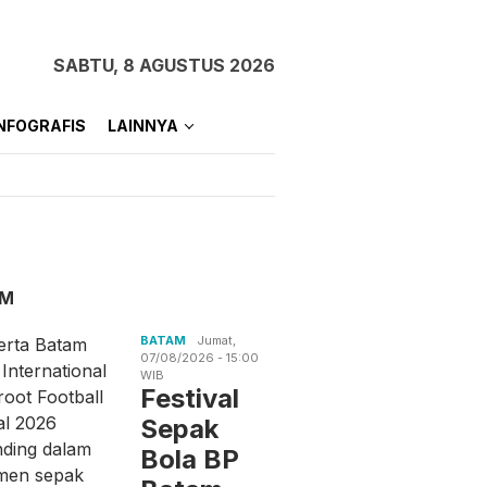
SABTU, 8 AGUSTUS 2026
NFOGRAFIS
LAINNYA
AM
BATAM
Jumat,
07/08/2026 - 15:00
WIB
an Senjata di
Bantu Masyarakat dan
Jelang
Festival
h Jaksel, Ini
Jaga Stabilitas Harga,
Kemerd
Sepak
asan Polisi
Polsek Kundur Gelar
Karimu
Pangan Murah
dan Per
Bola BP