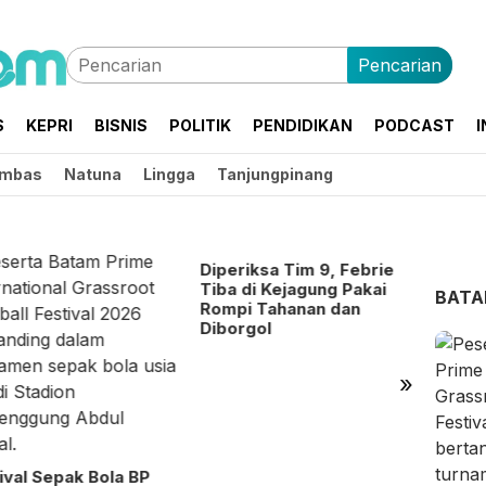
Pencarian
S
KEPRI
BISNIS
POLITIK
PENDIDIKAN
PODCAST
I
mbas
Natuna
Lingga
Tanjungpinang
Diperiksa Tim 9, Febrie
Tiba di Kejagung Pakai
BAT
Rompi Tahanan dan
Diborgol
»
Ratus
Sekola
Penjel
ival Sepak Bola BP