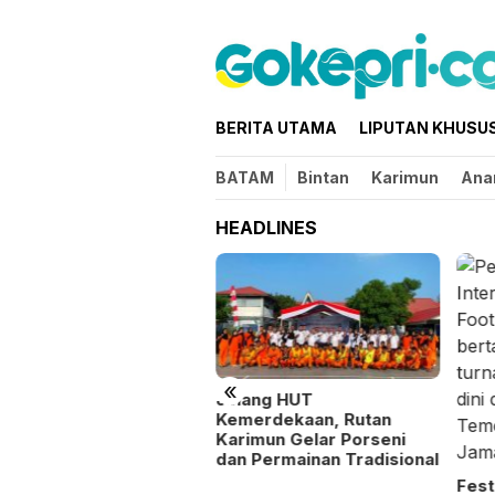
Loncat
ke
konten
BERITA UTAMA
LIPUTAN KHUSU
BATAM
Bintan
Karimun
Ana
HEADLINES
«
ntu Masyarakat dan
Jelang HUT
a Stabilitas Harga,
Kemerdekaan, Rutan
lsek Kundur Gelar
Karimun Gelar Porseni
ngan Murah
dan Permainan Tradisional
Fest