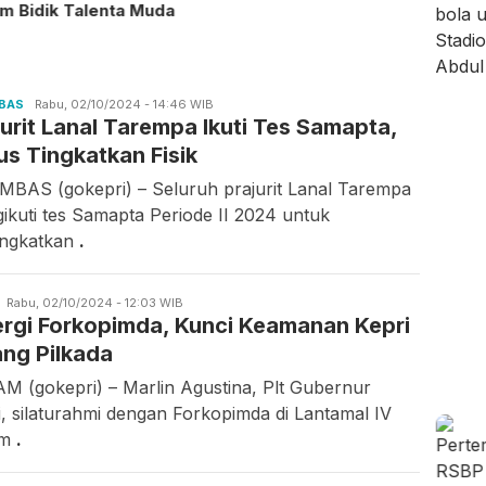
m Bidik Talenta Muda
BAS
Candra
Rabu, 02/10/2024 - 14:46 WIB
jurit Lanal Tarempa Ikuti Tes Samapta,
Gunawan
us Tingkatkan Fisik
BAS (gokepri) – Seluruh prajurit Lanal Tarempa
ikuti tes Samapta Periode II 2024 untuk
ngkatkan
.
Candra
Rabu, 02/10/2024 - 12:03 WIB
ergi Forkopimda, Kunci Keamanan Kepri
Gunawan
ang Pilkada
M (gokepri) – Marlin Agustina, Plt Gubernur
i, silaturahmi dengan Forkopimda di Lantamal IV
am
.