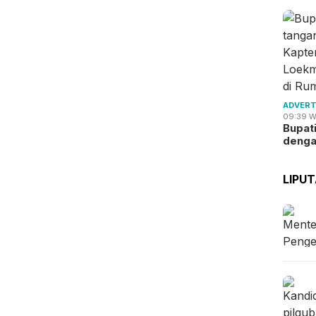
ADVERT
09:39 W
Bupat
deng
LIPU