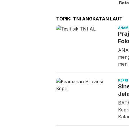
Bata
TOPIK:
TNI ANGKATAN LAUT
ANAM
Pra
Fok
ANAM
meng
meni
KEPRI
Sin
Jel
BATA
Kepr
Bat