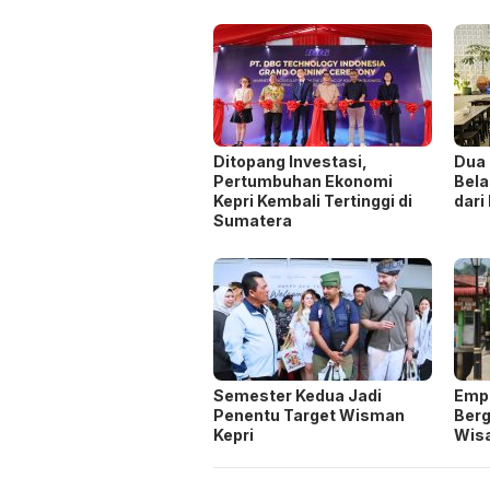
Ditopang Investasi,
Dua 
Pertumbuhan Ekonomi
Bel
Kepri Kembali Tertinggi di
dari
Sumatera
Semester Kedua Jadi
Empa
Penentu Target Wisman
Berg
Kepri
Wisa