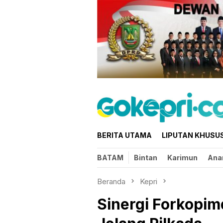
Loncat
ke
konten
BERITA UTAMA
LIPUTAN KHUSU
BATAM
Bintan
Karimun
Ana
Beranda
Kepri
Sinergi Forkopim