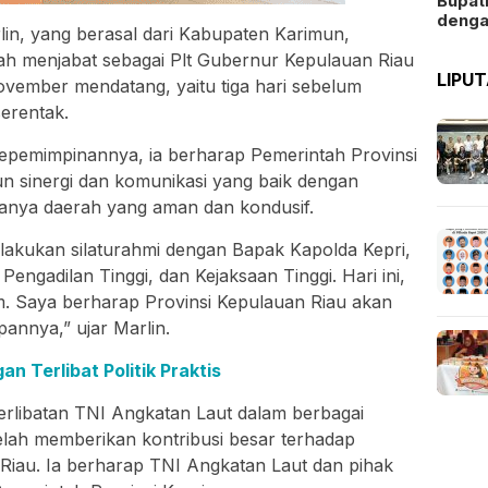
Bupat
deng
in, yang berasal dari Kabupaten Karimun,
ah menjabat sebagai Plt Gubernur Kepulauan Riau
LIPU
vember mendatang, yaitu tiga hari sebelum
erentak.
epemimpinannya, ia berharap Pemerintah Provinsi
 sinergi dan komunikasi yang baik dengan
tanya daerah yang aman dan kondusif.
lakukan silaturahmi dengan Bapak Kapolda Kepri,
ngadilan Tinggi, dan Kejaksaan Tinggi. Hari ini,
m. Saya berharap Provinsi Kepulauan Riau akan
annya,” ujar Marlin.
n Terlibat Politik Praktis
libatan TNI Angkatan Laut dalam berbagai
elah memberikan kontribusi besar terhadap
Riau. Ia berharap TNI Angkatan Laut dan pihak