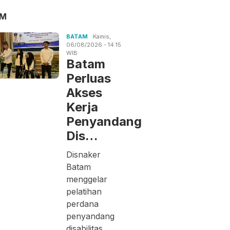
AM
BATAM
Kamis,
06/08/2026 - 14:15
WIB
Batam
Perluas
Akses
Kerja
Penyandang
Dis…
Disnaker
Batam
menggelar
pelatihan
perdana
penyandang
disabilitas.