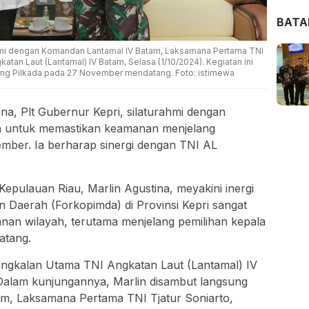
BAT
urahmi dengan Komandan Lantamal IV Batam, Laksamana Pertama TNI
atan Laut (Lantamal) IV Batam, Selasa (1/10/2024). Kegiatan ini
ang Pilkada pada 27 November mendatang. Foto: istimewa
na, Plt Gubernur Kepri, silaturahmi dengan
m untuk memastikan keamanan menjelang
mber. Ia berharap sinergi dengan TNI AL
epulauan Riau, Marlin Agustina, meyakini inergi
 Daerah (Forkopimda) di Provinsi Kepri sangat
nan wilayah, terutama menjelang pemilihan kepala
atang.
Pangkalan Utama TNI Angkatan Laut (Lantamal) IV
Dalam kunjungannya, Marlin disambut langsung
m, Laksamana Pertama TNI Tjatur Soniarto,