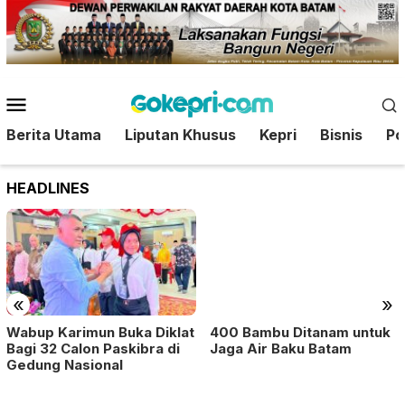
Loncat
ke
konten
Menu
Mobile
Berita Utama
Liputan Khusus
Kepri
Bisnis
Pol
HEADLINES
«
»
400 Bambu Ditanam untuk
Wabup Karimun Buka Diklat
Jaga Air Baku Batam
Bagi 32 Calon Paskibra di
Gedung Nasional