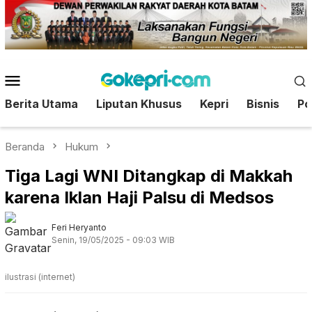
Loncat
ke
konten
Menu
Mobile
Berita Utama
Liputan Khusus
Kepri
Bisnis
Pol
Beranda
Hukum
Tiga Lagi WNI Ditangkap di Makkah
karena Iklan Haji Palsu di Medsos
Feri Heryanto
Senin, 19/05/2025 - 09:03 WIB
ilustrasi (internet)