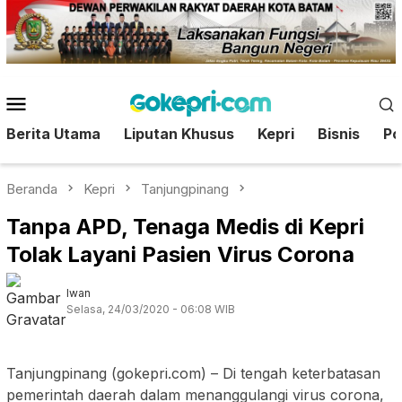
Loncat
ke
konten
Menu
Mobile
Berita Utama
Liputan Khusus
Kepri
Bisnis
Pol
Beranda
Kepri
Tanjungpinang
Tanpa APD, Tenaga Medis di Kepri
Tolak Layani Pasien Virus Corona
Iwan
Selasa, 24/03/2020 - 06:08 WIB
Tanjungpinang (gokepri.com) – Di tengah keterbatasan
pemerintah daerah dalam menanggulangi virus corona,