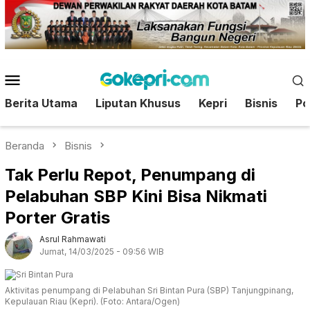
Loncat
ke
konten
Menu
Mobile
Berita Utama
Liputan Khusus
Kepri
Bisnis
Pol
Beranda
Bisnis
Tak Perlu Repot, Penumpang di
Pelabuhan SBP Kini Bisa Nikmati
Porter Gratis
Asrul Rahmawati
Jumat, 14/03/2025 - 09:56 WIB
Aktivitas penumpang di Pelabuhan Sri Bintan Pura (SBP) Tanjungpinang,
Kepulauan Riau (Kepri). (Foto: Antara/Ogen)