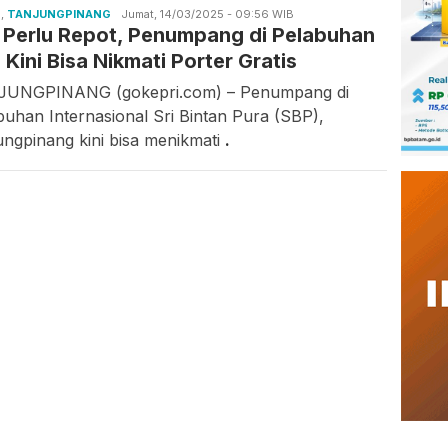
S
,
TANJUNGPINANG
Asrul
Jumat, 14/03/2025 - 09:56 WIB
 Perlu Repot, Penumpang di Pelabuhan
Rahmawati
 Kini Bisa Nikmati Porter Gratis
UNGPINANG (gokepri.com) – Penumpang di
buhan Internasional Sri Bintan Pura (SBP),
ungpinang kini bisa menikmati
.