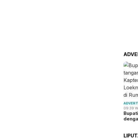
ADVE
ADVERT
09:39 W
Bupat
deng
LIPU