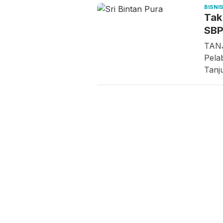
BISNI
Tak
SBP
TANJ
Pela
Tanj