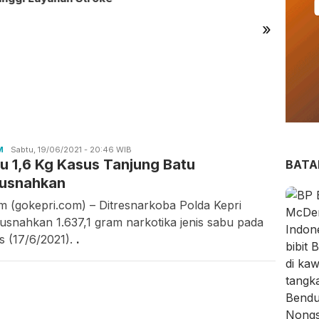
»
Ratus
Sekol
Jakar
M
Zaki
Sabtu, 19/06/2021 - 20:46 WIB
u 1,6 Kg Kasus Tanjung Batu
BAT
usnahkan
m (gokepri.com) – Ditresnarkoba Polda Kepri
snahkan 1.637,1 gram narkotika jenis sabu pada
s (17/6/2021).
.