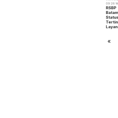
Sabtu,
stival
Perang
RSBP
09:26 W
08/08/2026 -
pak Bola
Dagang
Gandeng
RSBP
09:31 WIB
 Batam
Trump
BPOM
Batam
BP Batam
dik
Mengubah
Perkuat
Statu
Gandeng
alen…
Peta
Pengawasan
Terti
Yayasan
Indust…
Oba…
Laya
Sayang
Anak Ind…
«