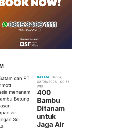
an Senjata di
400 Bambu Ditanam untuk
BP Bat
ah Pondok Pinang di
Jaga Air Baku Batam
Yayasa
ta Ternyata Milik…
Indone
Literas
AM
BATAM
Sabtu,
08/08/2026 - 09:35
WIB
400
Bambu
Ditanam
untuk
Jaga Air