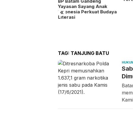
BP Batam Gandeng
Yayasan Sayang Anak
«
Indonesia Perkuat Budaya
Literasi
0 Bambu Ditanam untuk
ga Air Baku Batam
TAG:
TANJUNG BATU
HUKU
Sab
Dim
Bata
memu
Kami