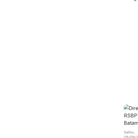
at,
Jumat,
Kamis,
/08/2026 -
07/08/2026 -
06/08/2026 -
Sabtu,
:00 WIB
13:04 WIB
19:14 WIB
08/08/2