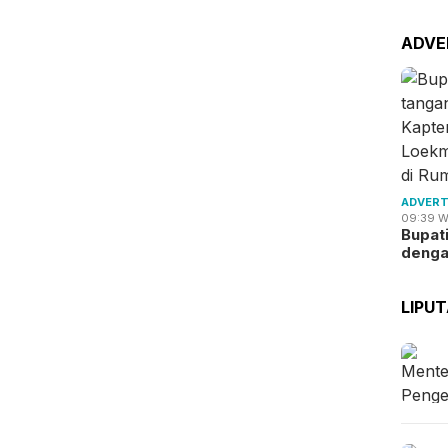
ADVE
ADVERT
09:39 W
Bupat
deng
LIPU