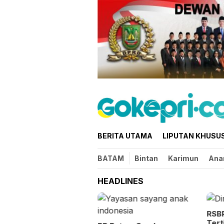
Loncat
ke
konten
BERITA UTAMA
LIPUTAN KHUSU
BATAM
Bintan
Karimun
Ana
HEADLINES
RSBP
Tert