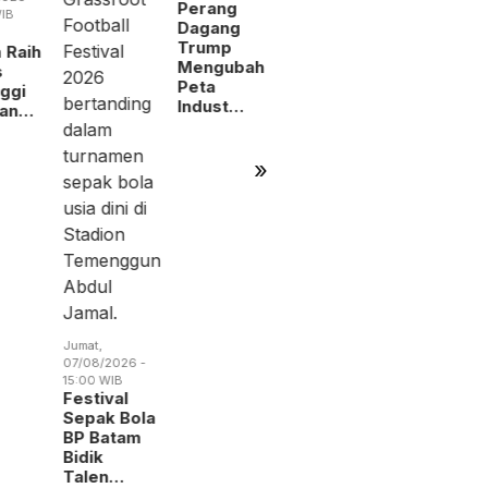
Jumat,
RSBP
BP Batam
IB
07/08/2026 -
Gandeng
Gandeng
13:04 WIB
BPOM
Yayasan
 Raih
Perang
Perkuat
Sayang
s
Dagang
Pengawasan
Anak Ind
nggi
Trump
Oba…
nan…
Mengubah
Peta
Indust…
»
Jumat,
07/08/2026 -
15:00 WIB
Festival
Sepak Bola
BP Batam
Bidik
Talen…