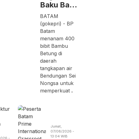
Baku Ba…
BATAM
(gokepri) - BP
Batam
menanam 400
bibit Bambu
Betung di
daerah
tangkapan air
Bendungan Sei
Nongsa untuk
memperkuat
.
Kamis,
Sabtu,
06/08/2026 -
08/08/2026 
19:14 WIB
09:31 WIB
026 -