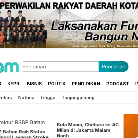
Pencarian
S
KEPRI
BISNIS
POLITIK
PENDIDIKAN
PODCAST
I
mbas
Natuna
Lingga
Tanjungpinang
Bola Mania, Chelsea vs AC
Milan di Jakarta Malam
 Batam Raih Status
Nanti
inggi Layanan Stroke