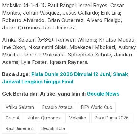
Meksiko (4-1-4-1): Raul Rangel; Israel Reyes, Cesar
Montes, Johan Vasquez, Jesus Gallardo; Erik Lira;
Roberto Alvarado, Brian Gutierrez, Alvaro Fidalgo,
Julian Quinones; Raul Jimenez.
Afrika Selatan (5-3-2): Ronwen Williams; Khuliso Mudau,
Ime Okon, Nkosinathi Sibisi, Mbekezeli Mbokazi, Aubrey
Modiba; Teboho Mokoena, Sphephelo Sithole, Jauden
Adams; Lyle Foster, Iqraam Rayners.
Baca Juga:
Piala Dunia 2026 Dimulai 12 Juni, Simak
Jadwal Lengkap hingga Final
Cek Berita dan Artikel yang lain di
Google News
Afrika Selatan
Estadio Azteca
FIFA World Cup
Grup A
Julian Quinones
Meksiko
Piala Dunia 2026
Raul Jimenez
Sepak Bola