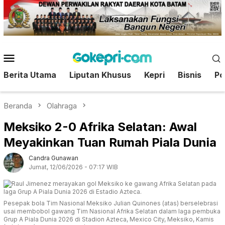
Loncat
ke
konten
Menu
Mobile
Berita Utama
Liputan Khusus
Kepri
Bisnis
Pol
Beranda
Olahraga
Meksiko 2-0 Afrika Selatan: Awal
Meyakinkan Tuan Rumah Piala Dunia
Candra Gunawan
Jumat, 12/06/2026 - 07:17 WIB
Pesepak bola Tim Nasional Meksiko Julian Quinones (atas) berselebrasi
usai membobol gawang Tim Nasional Afrika Selatan dalam laga pembuka
Grup A Piala Dunia 2026 di Stadion Azteca, Mexico City, Meksiko, Kamis