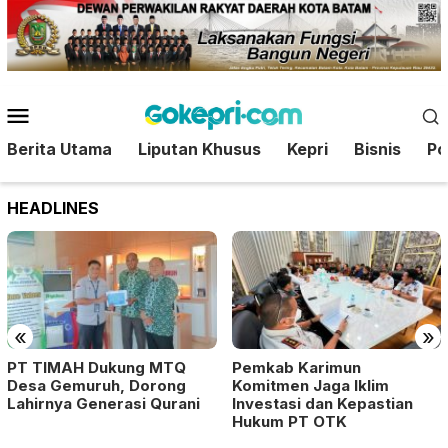
Loncat
ke
konten
Menu
Mobile
Berita Utama
Liputan Khusus
Kepri
Bisnis
Pol
HEADLINES
«
»
PT TIMAH Dukung MTQ
Pemkab Karimun
Desa Gemuruh, Dorong
Komitmen Jaga Iklim
Lahirnya Generasi Qurani
Investasi dan Kepastian
Hukum PT OTK