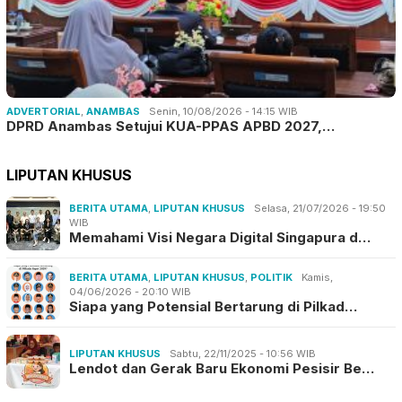
ADVERTORIAL
,
ANAMBAS
Senin, 10/08/2026 - 14:15 WIB
DPRD Anambas Setujui KUA-PPAS APBD 2027,…
LIPUTAN KHUSUS
BERITA UTAMA
,
LIPUTAN KHUSUS
Selasa, 21/07/2026 - 19:50
WIB
Memahami Visi Negara Digital Singapura d…
BERITA UTAMA
,
LIPUTAN KHUSUS
,
POLITIK
Kamis,
04/06/2026 - 20:10 WIB
Siapa yang Potensial Bertarung di Pilkad…
LIPUTAN KHUSUS
Sabtu, 22/11/2025 - 10:56 WIB
Lendot dan Gerak Baru Ekonomi Pesisir Be…