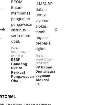
19:02 WIB
13:04 WIB
BP Batam
Perang
Benahi
Dagang
Alokasi
Trump
Pemanfaatan
Menguba
Ruan…
Peta
Indust…
»
Kamis,
06/08/2026 -
14:15 WIB
Batam
026 -
Perluas
B
Kamis,
Akses
06/08/2026 -
Kerja
eng
19:09 WIB
Penyandang
BP Batam
Dis…
Digitalisasi
at
Layanan
awasan
Alokasi
La…
RTORIAL