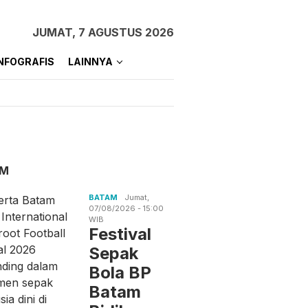
JUMAT, 7 AGUSTUS 2026
NFOGRAFIS
LAINNYA
AM
BATAM
Jumat,
07/08/2026 - 15:00
WIB
an Senjata di
Bantu Masyarakat dan
Jelang
Festival
h Jaksel, Ini
Jaga Stabilitas Harga,
Kemerd
Sepak
asan Polisi
Polsek Kundur Gelar
Karimu
Pangan Murah
dan Per
Bola BP
Batam