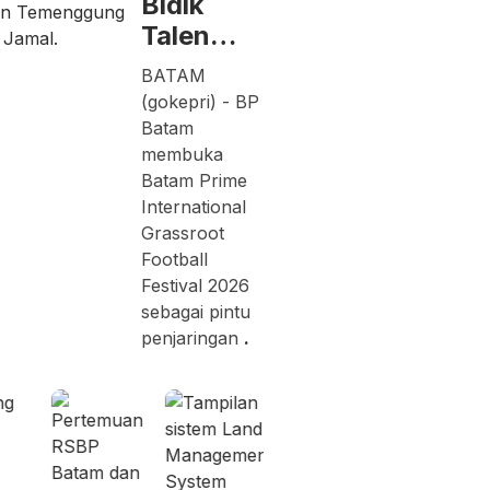
Bidik
Talen…
BATAM
(gokepri) - BP
Batam
membuka
Batam Prime
International
Grassroot
Football
Festival 2026
sebagai pintu
penjaringan
.
Rabu,
Jumat,
05/08/2026 -
07/08/2026 