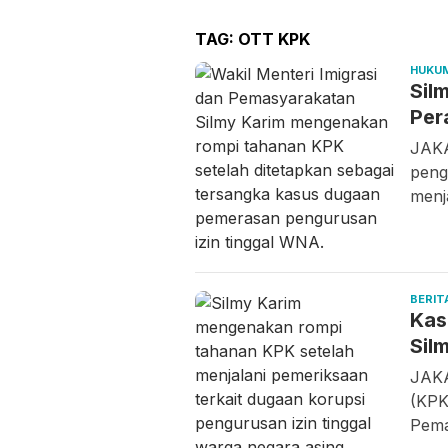
TAG:
OTT KPK
HUKU
Sil
Per
JAKA
peng
menj
BERIT
Kas
Sil
JAKA
(KPK
Pema
Jumat,
Kamis,
Kam
07/08/2026 -
06/08/2026 -
06