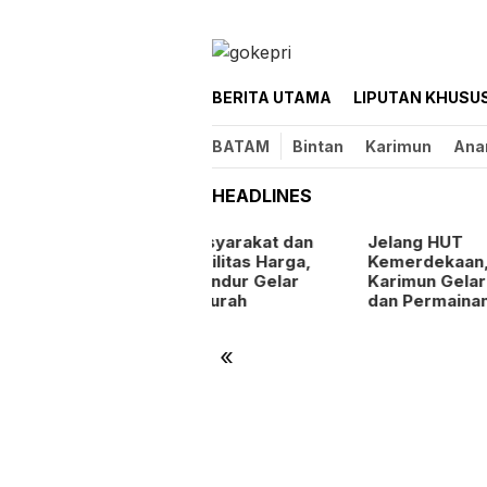
Loncat
ke
konten
BERITA UTAMA
LIPUTAN KHUSU
BATAM
Bintan
Karimun
Ana
HEADLINES
ntu Masyarakat dan
Jelang HUT
a Stabilitas Harga,
Kemerdekaan, Rutan
lsek Kundur Gelar
Karimun Gelar Porseni
ngan Murah
dan Permainan Tradisional
«
Fest
Bata