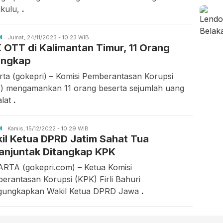
kulu,
.
M
Candra
Jumat, 24/11/2023 - 10:23 WIB
 OTT di Kalimantan Timur, 11 Orang
Gunawan
angkap
rta (gokepri) – Komisi Pemberantasan Korupsi
) mengamankan 11 orang beserta sejumlah uang
alat
.
M
Candra
Kamis, 15/12/2022 - 10:29 WIB
il Ketua DPRD Jatim Sahat Tua
Gunawan
anjuntak Ditangkap KPK
RTA (gokepri.com) – Ketua Komisi
erantasan Korupsi (KPK) Firli Bahuri
ungkapkan Wakil Ketua DPRD Jawa
.