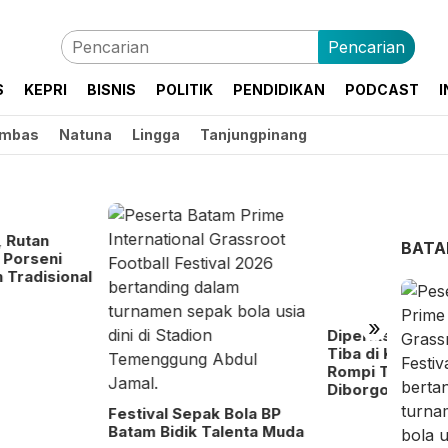
Pencarian
S
KEPRI
BISNIS
POLITIK
PENDIDIKAN
PODCAST
I
mbas
Natuna
Lingga
Tanjungpinang
Diperiksa Tim 9, Febrie
Tiba di Kejagung Pakai
BAT
Rompi Tahanan dan
Diborgol
»
Ratus
Sekola
Penjel
ival Sepak Bola BP
m Bidik Talenta Muda