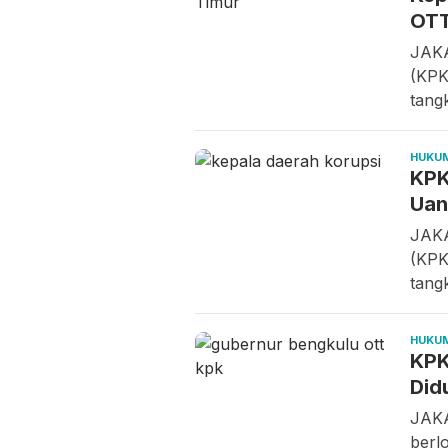
OT
JAKA
(KPK
tang
HUKU
KPK
Uan
JAKA
(KPK
tang
HUKU
KPK
Did
JAKA
berl