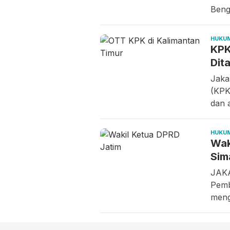
Beng
HUKU
KPK
Dit
Jaka
(KPK
dan 
HUKU
Wak
Sim
JAKA
Pemb
meng