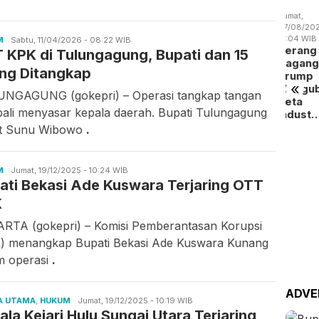
:09 WIB
14:15 WIB
19:02 WIB
Jumat,
 Batam
Batam
BP Batam
07/08/2026 -
gitalisasi
Perluas
Benahi
13:04 WIB
M
Candra
Sabtu, 11/04/2026 - 08:22 WIB
yanan
Akses
Alokasi
Perang
 KPK di Tulungagung, Bupati dan 15
Gunawan
okasi
Kerja
Pemanfaatan
Dagang
a…
Penyandang
Ruan…
ng Ditangkap
Trump
Dis…
«
Mengubah
NGAGUNG (gokepri) – Operasi tangkap tangan
Peta
ali menyasar kepala daerah. Bupati Tulungagung
Indust…
t Sunu Wibowo
.
Kamis,
06/08/2
19:14 WI
M
Candra
Jumat, 19/12/2025 - 10:24 WIB
RSBP
ati Bekasi Ade Kuswara Terjaring OTT
Gunawan
Gand
K
BPOM
Perku
RTA (gokepri) – Komisi Pemberantasan Korupsi
Peng
) menangkap Bupati Bekasi Ade Kuswara Kunang
Oba…
m operasi
.
ADVE
A UTAMA
,
HUKUM
Candra
Jumat, 19/12/2025 - 10:19 WIB
ala Kejari Hulu Sungai Utara Terjaring
Gunawan