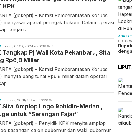
T KPK
RTA (gokepri) – Komisi Pemberantasan Korupsi
) menyasar aparat penegak hukum. Dalam operasi
kap tangan
.
ADVERT
09:39 W
Bupat
M
Candra
Rabu, 04/12/2024 - 20:39 WIB
deng
 Tangkap Pj Wali Kota Pekanbaru, Sita
Gunawan
g Rp6,8 Miliar
LIPU
RTA (gokepri) – Komisi Pemberantasan Korupsi
) menyita uang tunai Rp6,8 miliar dalam operasi
kap
.
M
Candra
Selasa, 26/11/2024 - 09:20 WIB
 Sita Amplop Logo Rohidin-Meriani,
Gunawan
uga untuk “Serangan Fajar”
RTA (gokepri) – Penyidik KPK menyita amplop
ogo pasangan calon gubernur dan wakil gubernur