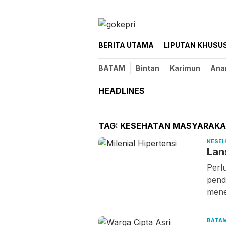
Loncat
ke
konten
BERITA UTAMA
LIPUTAN KHUSU
BATAM
Bintan
Karimun
Ana
HEADLINES
TAG:
KESEHATAN MASYARAKA
KESE
Lan
Perl
pend
mene
BATA