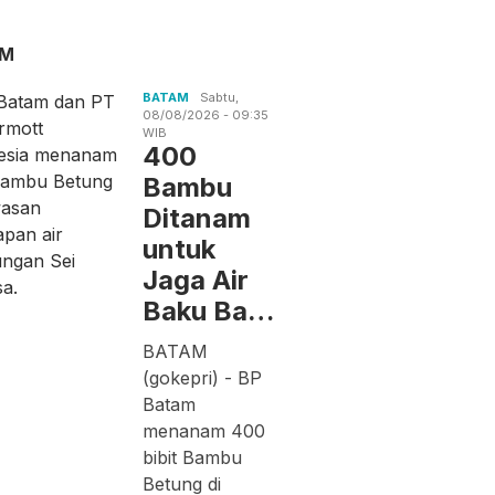
AM
BATAM
Sabtu,
08/08/2026 - 09:35
WIB
400
Bambu
Ditanam
untuk
Jaga Air
Baku Ba…
BATAM
(gokepri) - BP
Batam
menanam 400
bibit Bambu
Betung di