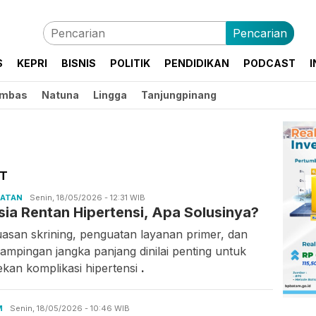
Pencarian
S
KEPRI
BISNIS
POLITIK
PENDIDIKAN
PODCAST
I
mbas
Natuna
Lingga
Tanjungpinang
T
HATAN
Candra
Senin, 18/05/2026 - 12:31 WIB
sia Rentan Hipertensi, Apa Solusinya?
Gunawan
uasan skrining, penguatan layanan primer, dan
ampingan jangka panjang dinilai penting untuk
kan komplikasi hipertensi
.
M
Candra
Senin, 18/05/2026 - 10:46 WIB