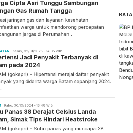
ga Cipta Asri Tunggu Sambungan
Gunawan
ingan Gas Rumah Tangga
BAT
asi jaringan gas dan layanan kesehatan
nfaatkan warga untuk mendorong percepatan
angunan jargas di Perumahan
.
HATAN
Candra
Kamis, 02/01/2025 - 14:05 WIB
ertensi Jadi Penyakit Terbanyak di
Gunawan
am pada 2024
M (gokepri) – Hipertensi merajai daftar penyakit
anyak yang diderita warga Batam sepanjang 2024.
a
.
M
Candra
Rabu, 30/10/2024 - 15:48 WIB
u Panas 38 Derajat Celsius Landa
Gunawan
am, Simak Tips Hindari Heatstroke
M (gokepri) – Suhu panas yang mencapai 38