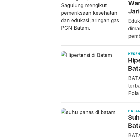
War
Jar
Eduk
dima
pemb
KESE
Hip
Bat
BATA
terb
Pol
BATA
Suh
Bat
BATA