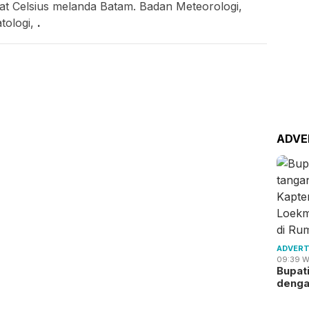
jat Celsius melanda Batam. Badan Meteorologi,
atologi,
.
ADVE
ADVERT
09:39 W
Bupat
deng