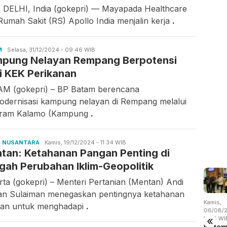
DELHI, India (gokepri) — Mayapada Healthcare
Rumah Sakit (RS) Apollo India menjalin kerja
.
M
Candra
Selasa, 31/12/2024 - 09:46 WIB
pung Nelayan Rempang Berpotensi
Gunawan
i KEK Perikanan
M (gokepri) – BP Batam berencana
dernisasi kampung nelayan di Rempang melalui
ram Kalamo (Kampung
.
P NUSANTARA
Candra
Kamis, 19/12/2024 - 11:34 WIB
tan: Ketahanan Pangan Penting di
Gunawan
gah Perubahan Iklim-Geopolitik
rta (gokepri) – Menteri Pertanian (Mentan) Andi
n Sulaiman menegaskan pentingnya ketahanan
u,
Selasa,
Selasa,
Kamis,
Kamis,
an untuk menghadapi
.
/08/2026 -
04/08/2026 -
04/08/2026 -
06/08/2026 -
06/08/2
«
:02 WIB
15:38 WIB
14:57 WIB
19:09 WIB
14:15 WI
 Batam
Drainase
Empat Kali
BP Batam
Bata