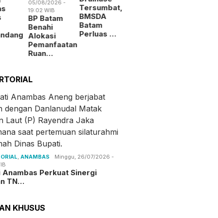
05/08/2026 -
Tersumbat,
as
Beraksi,
Digitalisa
19:02 WIB
BMSDA
s
Pencuri
Layanan
BP Batam
Batam
Kabel
Alokasi
Benahi
Perluas …
andang
Jembat…
La…
Alokasi
Pemanfaatan
Ruan…
RTORIAL
ORIAL
,
ANAMBAS
Minggu, 26/07/2026 -
IB
i Anambas Perkuat Sinergi
an TN…
TAN KHUSUS