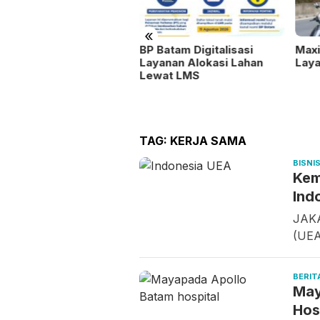
«
BP Gandeng BPOM
BP Batam Digitalisasi
Max
rkuat Pengawasan Obat
Layanan Alokasi Lahan
Laya
Lewat LMS
TAG:
KERJA SAMA
BISNI
Kem
Ind
JAKA
(UEA
BERIT
May
Hos