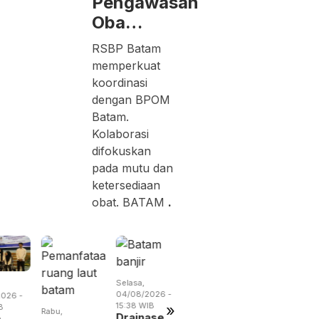
Pengawasan
Oba…
RSBP Batam
memperkuat
koordinasi
dengan BPOM
Batam.
Kolaborasi
difokuskan
pada mutu dan
ketersediaan
obat. BATAM
.
Selasa,
Selasa,
Kamis,
04/08/2026 -
026 -
04/08/2026 -
06/08/2026 
15:38 WIB
»
B
14:57 WIB
19:09 WIB
Rabu,
Drainase
m
Empat Kali
BP Batam