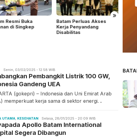
»
im Resmi Buka
Batam Perluas Akses
Perta
nan di Singkep
Kerja Penyandang
Salur
Disabilitas
Masya
Benca
Sumat
BAT
S
Candra
Senin, 03/02/2025 - 12:58 WIB
bangkan Pembangkit Listrik 100 GW,
Gunawan
onesia Gandeng UEA
RTA (gokepri) – Indonesia dan Uni Emirat Arab
) memperkuat kerja sama di sektor energi.
.
A UTAMA
,
KESEHATAN
Candra
Selasa, 28/01/2025 - 20:09 WIB
apada Apollo Batam International
Gunawan
pital Segera Dibangun