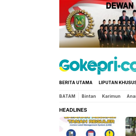
Loncat
ke
konten
BERITA UTAMA
LIPUTAN KHUSU
BATAM
Bintan
Karimun
Ana
HEADLINES