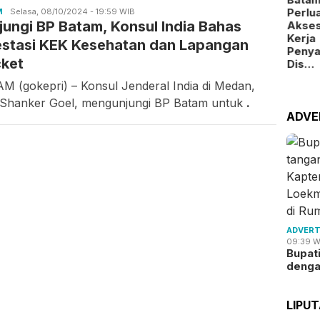
nahi
Tersumbat,
Beraksi,
Digitalisasi
Perlu
M
Candra
Selasa, 08/10/2024 - 19:59 WIB
jungi BP Batam, Konsul India Bahas
Gunawan
okasi
BMSDA
Pencuri
Layanan
Akse
emanfaatan
Batam
Kabel
Alokasi
Kerja
estasi KEK Kesehatan dan Lapangan
uan…
Perluas …
Jembat…
La…
Peny
cket
Dis…
M (gokepri) – Konsul Jenderal India di Medan,
 Shanker Goel, mengunjungi BP Batam untuk
.
ADVE
ADVERT
09:39 W
Bupat
deng
LIPU